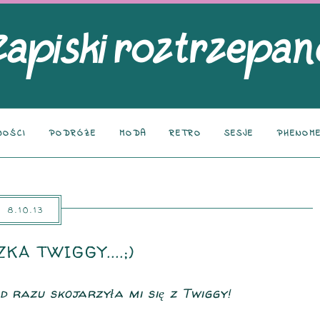
NOŚCI
PODRÓŻE
MODA
RETRO
SESJE
PHENOME
8.10.13
KA TWIGGY....;)
od razu skojarzyła mi się z Twiggy!