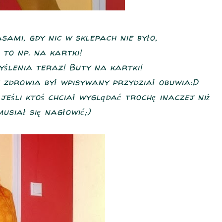
asami, gdy nic w sklepach nie było,
, to np. na kartki!
yślenia teraz! Buty na kartki!
e zdrowia był wpisywany przydział obuwia:D
eśli ktoś chciał wyglądać trochę inaczej niż
usiał się nagłowić;)