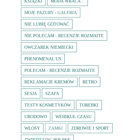
KSIĄŻKI
MODA WRACA...
MOJE PAZURY - GALERIA
NIE LUBIĘ GOTOWAĆ
NIE POLECAM - RECENZJE ROZMAITE
OWCZAREK NIEMIECKI
PHENOMENAL US
POLECAM - RECENZJE ROZMAITE
REKLAMACJE KREMÓW
RETRO
SESJA
SZAFA
TESTY KOSMETYKÓW
TOREBKI
URODOWO
WEHIKUŁ CZASU
WŁOSY
ZAMKI
ZDROWIE I SPORT
ZWIEDZAJĄC POLSKĘ