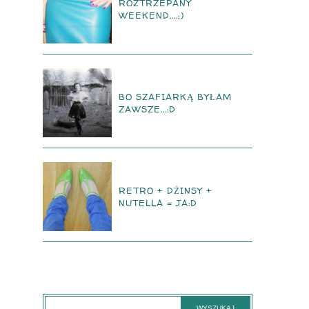
ROZTRZEPANY
WEEKEND....;)
BO SZAFIARKĄ BYŁAM
ZAWSZE...:D
RETRO + DŻINSY +
NUTELLA = JA:D