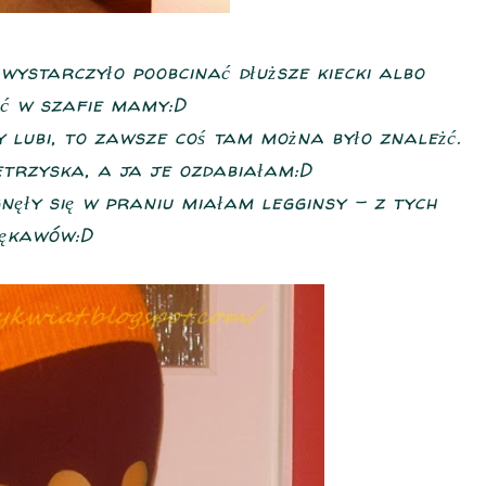
wystarczyło poobcinać dłuższe kiecki albo
ć w szafie mamy:D
 lubi, to zawsze coś tam można było znależć.
trzyska, a ja je ozdabiałam:D
nęły się w praniu miałam legginsy - z tych
ękawów:D