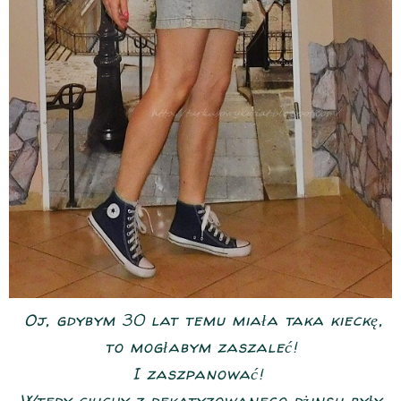
Oj, gdybym 30 lat temu miała taka kieckę,
to mogłabym zaszaleć!
I zaszpanować!
Wtedy ciuchy z dekatyzowanego dżinsu były