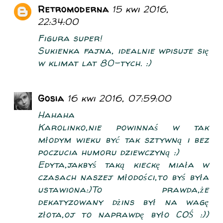
Retromoderna
15 kwi 2016,
22:34:00
Figura super!
Sukienka fajna, idealnie wpisuje się
w klimat lat 80-tych. :)
Gosia
16 kwi 2016, 07:59:00
Hahaha
Karolinko,nie powinnaś w tak
młodym wieku być tak sztywną i bez
poczucia humoru dziewczyną :)
Edyta,jakbyś taką kieckę miała w
czasach naszej młodości,to byś była
ustawiona:)To prawda,że
dekatyzowany dżins był na wagę
złota,oj to naprawdę było COŚ :))