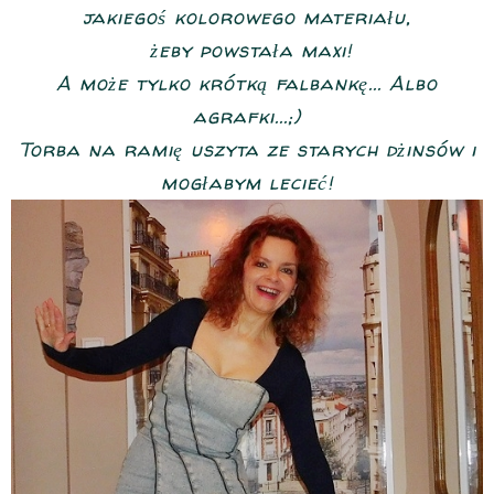
jakiegoś kolorowego materiału,
żeby powstała maxi!
A może tylko krótką falbankę... Albo
agrafki...;)
Torba na ramię uszyta ze starych dżinsów i
mogłabym lecieć!