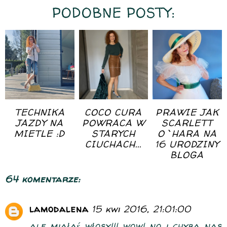
PODOBNE POSTY:
TECHNIKA
COCO CURA
PRAWIE JAK
JAZDY NA
POWRACA W
SCARLETT
MIETLE :D
STARYCH
O`HARA NA
CIUCHACH...
16 URODZINY
BLOGA
64 komentarze:
lamodalena
15 kwi 2016, 21:01:00
ale miałaś włosy!!! wow! no i chyba nas