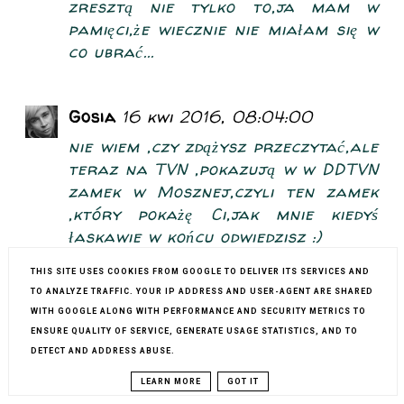
zresztą nie tylko to,ja mam w
pamięci,że wiecznie nie miałam się w
co ubrać...
Gosia
16 kwi 2016, 08:04:00
nie wiem ,czy zdążysz przeczytać,ale
teraz na TVN ,pokazują w w DDTVN
zamek w Mosznej,czyli ten zamek
,który pokażę Ci,jak mnie kiedyś
łaskawie w końcu odwiedzisz :)
może być w tej sukience :)
THIS SITE USES COOKIES FROM GOOGLE TO DELIVER ITS SERVICES AND
TO ANALYZE TRAFFIC. YOUR IP ADDRESS AND USER-AGENT ARE SHARED
WITH GOOGLE ALONG WITH PERFORMANCE AND SECURITY METRICS TO
Tara_Edyta
16 kwi 2016,
ENSURE QUALITY OF SERVICE, GENERATE USAGE STATISTICS, AND TO
18:35:00
DETECT AND ADDRESS ABUSE.
Dzięki Lila:)))
LEARN MORE
GOT IT