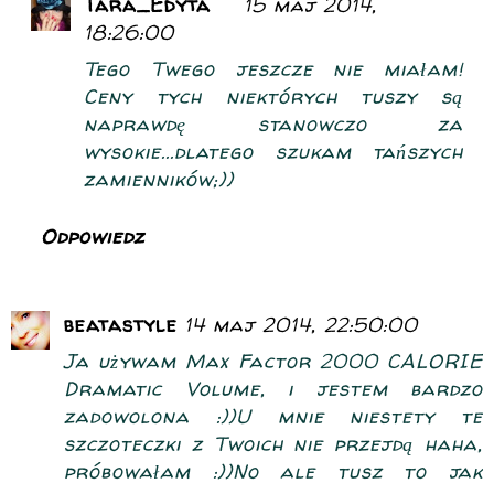
Tara_Edyta
15 maj 2014,
18:26:00
Tego Twego jeszcze nie miałam!
Ceny tych niektórych tuszy są
naprawdę stanowczo za
wysokie...dlatego szukam tańszych
zamienników;))
Odpowiedz
beatastyle
14 maj 2014, 22:50:00
Ja używam Max Factor 2000 CALORIE
Dramatic Volume, i jestem bardzo
zadowolona :))U mnie niestety te
szczoteczki z Twoich nie przejdą haha,
próbowałam :))No ale tusz to jak