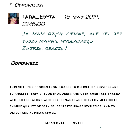
Odpowiedzi
Tara_Edyta
16 maj 2014,
22:16:00
Ja mam rzęsy ciemne, ale też bez
tuszu marnie wygladają;)
Zajrzę, obaczę;)
Odpowiedz
Nieco Starsza Dziewczyna
16 maj 2014,
THIS SITE USES COOKIES FROM GOOGLE TO DELIVER ITS SERVICES AND
08:20:00
TO ANALYZE TRAFFIC. YOUR IP ADDRESS AND USER-AGENT ARE SHARED
WITH GOOGLE ALONG WITH PERFORMANCE AND SECURITY METRICS TO
A ja od trzech lat nie używam tuszu.
ENSURE QUALITY OF SERVICE, GENERATE USAGE STATISTICS, AND TO
Zagęszczam sobie rzesy u kosmetyczki.
DETECT AND ADDRESS ABUSE.
Jak przestane to muszę wziaśc miesiąc
urlopu hehehe na regenerację.
LEARN MORE
GOT IT