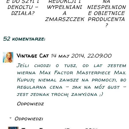
E DO SZYI I
REDUKCJI I
NA
DEKOLTU -
WYPEŁNIANI
NIESPEŁNION
DZIAŁA?
A
E OBIETNICE
ZMARSZCZEK
PRODUCENTA
?
52 komentarze:
Vintage Cat
14 maj 2014, 22:09:00
Jeśli chodzi o tusz, od lat jestem
wierna Max Factor Masterpiece Max.
Kupuję niemal zawsze na promocji, bo
regularna cena - jak na mój gust -
jest jednak trochę zawyżona ;)
Odpowiedz
Odpowiedzi