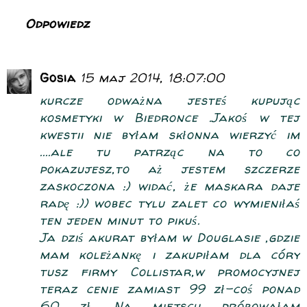
Odpowiedz
Gosia
15 maj 2014, 18:07:00
kurcze odważna jesteś kupując
kosmetyki w Biedronce .Jakoś w tej
kwestii nie byłam skłonna wierzyć im
....ale tu patrząc na to co
pokazujesz,to aż jestem szczerze
zaskoczona :) widać, że maskara daje
radę :)) wobec tylu zalet co wymieniłaś
ten jeden minut to pikuś.
Ja dziś akurat byłam w Douglasie ,gdzie
mam koleżankę i zakupiłam dla córy
tusz firmy Collistar,w promocyjnej
teraz cenie zamiast 99 zł-coś ponad
60 zł. Na miejscu próbowałam