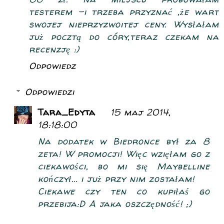
testerem -i trzeba przyznać ,że wart
swojej nieprzyzwoitej ceny. Wysłałam
już pocztą do córy,teraz czekam na
recenzję :)
Odpowiedz
Odpowiedzi
Tara_Edyta
15 maj 2014,
18:18:00
Na dodatek w Biedronce był za 8
zeta! W promocji! Więc wzięłam go z
ciekawości, bo mi się Maybelline
kończył... i już przy nim zostałam!
Ciekawe czy ten co kupiłaś go
przebija:D A jaka oszczędność! ;)