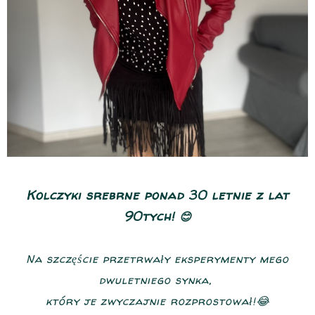
Kolczyki srebrne ponad 30 letnie z lat
90tych!
😊
Na szczęście przetrwały eksperymenty mego
dwuletniego synka,
który je zwyczajnie rozprostował!😂