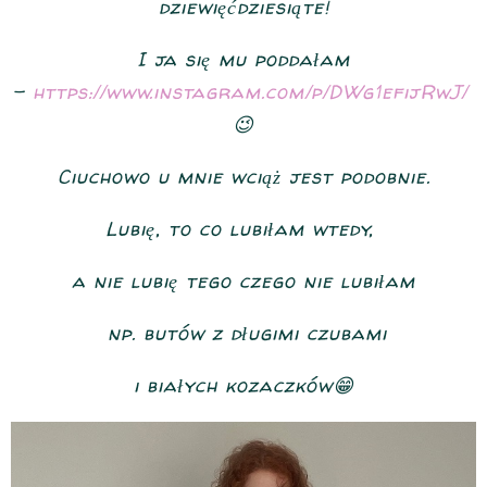
dziewięćdziesiąte!
I ja się mu poddałam
-
https://www.instagram.com/p/DWg1efijRwJ/
😉
Ciuchowo u mnie wciąż jest podobnie.
Lubię, to co lubiłam wtedy,
a nie lubię tego czego nie lubiłam
np. butów z długimi czubami
i białych kozaczków😁