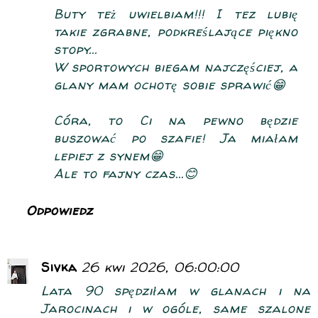
Buty też uwielbiam!!! I tez lubię
takie zgrabne, podkreślające piękno
stopy...
W sportowych biegam najczęściej, a
glany mam ochotę sobie sprawić😁
Córa, to Ci na pewno będzie
buszować po szafie! Ja miałam
lepiej z synem😁
Ale to fajny czas...😊
Odpowiedz
Sivka
26 kwi 2026, 06:00:00
Lata 90 spędziłam w glanach i na
Jarocinach i w ogóle, same szalone