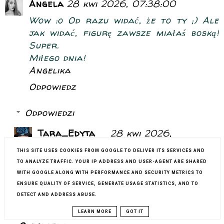
Angela
28 kwi 2026, 07:38:00
Wow :o Od razu widać, że to ty ;) Ale
jak widać, figurę zawsze miałaś boską!
Super.
Miłego dnia!
Angelika
Odpowiedz
Odpowiedzi
Tara_Edyta
28 kwi 2026,
19:00:00
THIS SITE USES COOKIES FROM GOOGLE TO DELIVER ITS SERVICES AND
Dzięki wielkie Angelika!
TO ANALYZE TRAFFIC. YOUR IP ADDRESS AND USER-AGENT ARE SHARED
Zawsze byłam szczupła. Mam to w
WITH GOOGLE ALONG WITH PERFORMANCE AND SECURITY METRICS TO
ENSURE QUALITY OF SERVICE, GENERATE USAGE STATISTICS, AND TO
genach. 😊
DETECT AND ADDRESS ABUSE.
Miłych dni kochana!
LEARN MORE
GOT IT