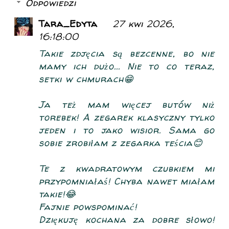
Odpowiedzi
Tara_Edyta
27 kwi 2026,
16:18:00
Takie zdjęcia są bezcenne, bo nie
mamy ich dużo... Nie to co teraz,
setki w chmurach😁
Ja też mam więcej butów niż
torebek! A zegarek klasyczny tylko
jeden i to jako wisior. Sama go
sobie zrobiłam z zegarka teścia😊
Te z kwadratowym czubkiem mi
przypomniałaś! Chyba nawet miałam
takie!😂
Fajnie powspominać!
Dziękuję kochana za dobre słowo!