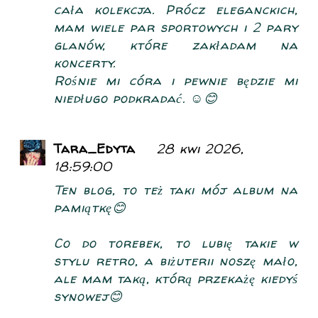
cała kolekcja. Prócz eleganckich,
mam wiele par sportowych i 2 pary
glanów, które zakładam na
koncerty.
Rośnie mi córa i pewnie będzie mi
niedługo podkradać. ☺️😊
Tara_Edyta
28 kwi 2026,
18:59:00
Ten blog, to też taki mój album na
pamiątkę😊
Co do torebek, to lubię takie w
stylu retro, a biżuterii noszę mało,
ale mam taką, którą przekażę kiedyś
synowej😊