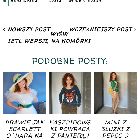
MODA WRACA...
SZAFA
WEHIKUŁ CZASU
NOWSZY POST
WCZEŚNIEJSZY POST
WYŚW
IETL WERSJĘ NA KOMÓRKI
PODOBNE POSTY:
PRAWIE JAK
KASZPIROWS
MINI Z
SCARLETT
KI POWRACA
BLUZKI Z
O`HARA NA
Z PANTERĄ;)
PEPCO ;)