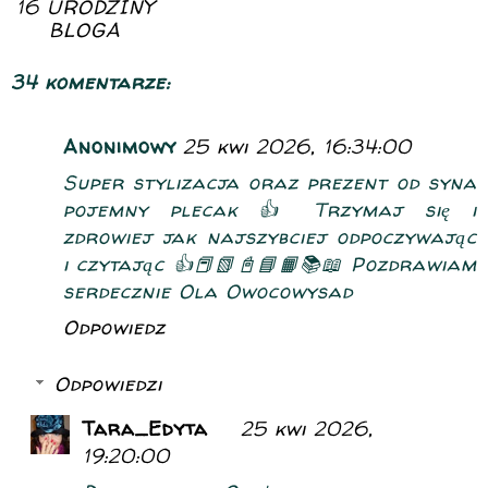
16 URODZINY
BLOGA
34 komentarze:
Anonimowy
25 kwi 2026, 16:34:00
Super stylizacja oraz prezent od syna
pojemny plecak 👍 Trzymaj się i
zdrowiej jak najszybciej odpoczywając
i czytając 👍📕📗📓📘📙📚📖 Pozdrawiam
serdecznie Ola Owocowysad
Odpowiedz
Odpowiedzi
Tara_Edyta
25 kwi 2026,
19:20:00