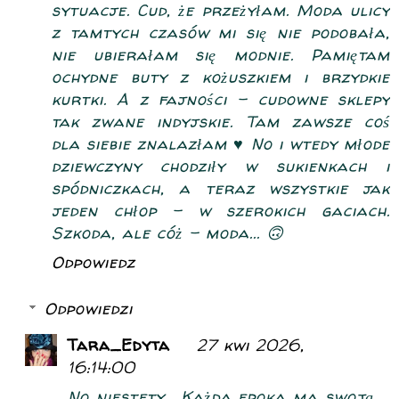
sytuacje. Cud, że przeżyłam. Moda ulicy
z tamtych czasów mi się nie podobała,
nie ubierałam się modnie. Pamiętam
ochydne buty z kożuszkiem i brzydkie
kurtki. A z fajności - cudowne sklepy
tak zwane indyjskie. Tam zawsze coś
dla siebie znalazłam ♥️ No i wtedy młode
dziewczyny chodziły w sukienkach i
spódniczkach, a teraz wszystkie jak
jeden chłop - w szerokich gaciach.
Szkoda, ale cóż - moda... 🙃
Odpowiedz
Odpowiedzi
Tara_Edyta
27 kwi 2026,
16:14:00
No niestety... Każda epoka ma swoją