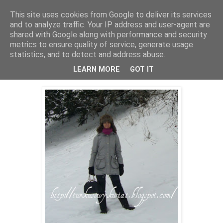
This site uses cookies from Google to deliver its services
and to analyze traffic. Your IP address and user-agent are
shared with Google along with performance and security
metrics to ensure quality of service, generate usage
statistics, and to detect and address abuse.
03 lutego 2010
Moja 41 zima...;)
LEARN MORE
GOT IT