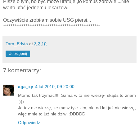
Piszę o tym, bo być może uratuje ,to komuś zdrowie ...Nie
warto ufać jednemu lekarzowi...
Oczywiście zrobiłam sobie USG piersi...
****************************************************
Tara_Edyta
at
3.2.10
Udostępnij
7 komentarzy:
aga_xy
4 lut 2010, 09:20:00
Momo tak trzymać!!!! Sama w to nie wierzę- skądś to znam
:)))
Ja tez nie wierzę, ze masz tyle zim, ale od lat już nie wierzę,
więc mnie to już nie dziwi :DDDDD
Odpowiedz