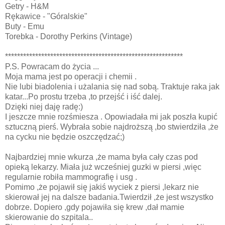
Getry - H&M
Rękawice - "Góralskie"
Buty - Emu
Torebka - Dorothy Perkins (Vintage)
***********************************************************
P.S. Powracam do życia ...
Moja mama jest po operacji i chemii .
Nie lubi biadolenia i użalania się nad sobą. Traktuje raka jak
katar...Po prostu trzeba ,to przejść i iść dalej.
Dzięki niej daję radę:)
I jeszcze mnie rozśmiesza . Opowiadała mi jak poszła kupić
sztuczną pierś. Wybrała sobie najdroższą ,bo stwierdziła ,że
na cycku nie będzie oszczędzać;)
Najbardziej mnie wkurza ,że mama była cały czas pod
opieką lekarzy. Miała już wcześniej guzki w piersi ,więc
regularnie robiła mammografię i usg .
Pomimo ,że pojawił się jakiś wyciek z piersi ,lekarz nie
skierował jej na dalsze badania.Twierdził ,że jest wszystko
dobrze. Dopiero ,gdy pojawiła się krew ,dał mamie
skierowanie do szpitala..