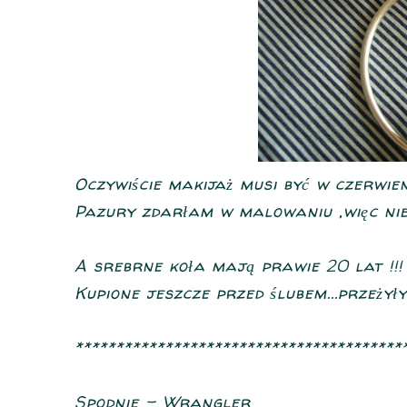
Oczywiście makijaż musi być w czerwien
Pazury zdarłam w malowaniu ,więc nie 
A srebrne koła mają prawie 20 lat !!!
Kupione jeszcze przed ślubem...przeży
****************************************
Spodnie - Wrangler