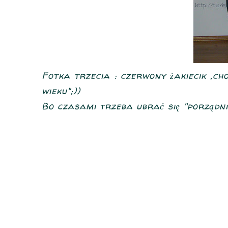
Fotka trzecia : czerwony żakiecik ,c
wieku";))
Bo czasami trzeba ubrać się "porządni