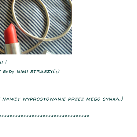
i !
będę nimi straszyć;)
ły nawet wyprostowanie przez mego synka;)
*********************************