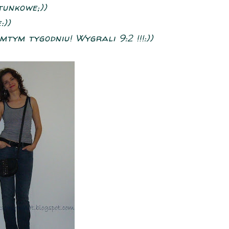
tunkowe;))
:))
tym tygodniu! Wygrali 9:2 !!!:))