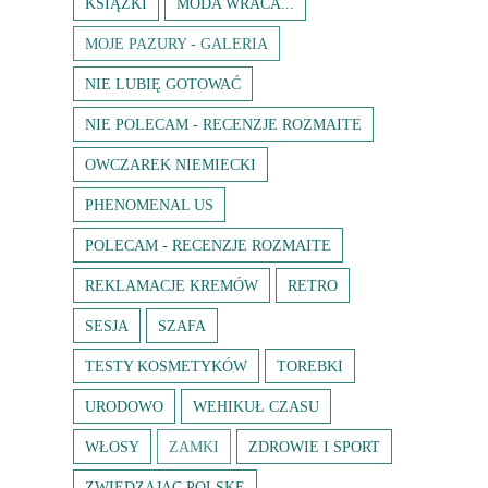
KSIĄŻKI
MODA WRACA...
MOJE PAZURY - GALERIA
NIE LUBIĘ GOTOWAĆ
NIE POLECAM - RECENZJE ROZMAITE
OWCZAREK NIEMIECKI
PHENOMENAL US
POLECAM - RECENZJE ROZMAITE
REKLAMACJE KREMÓW
RETRO
SESJA
SZAFA
TESTY KOSMETYKÓW
TOREBKI
URODOWO
WEHIKUŁ CZASU
WŁOSY
ZAMKI
ZDROWIE I SPORT
ZWIEDZAJĄC POLSKĘ