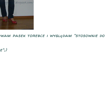
howam pasek torebce i wyglądam "stosownie do
e";)