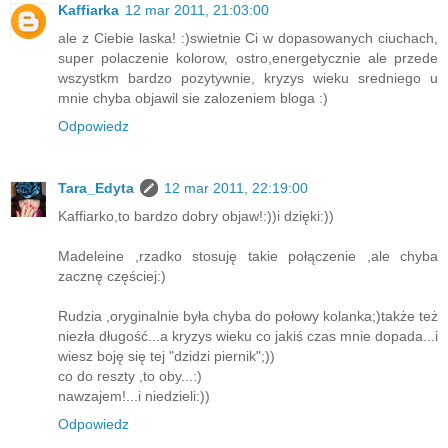
Kaffiarka
12 mar 2011, 21:03:00
ale z Ciebie laska! :)swietnie Ci w dopasowanych ciuchach,
super polaczenie kolorow, ostro,energetycznie ale przede
wszystkm bardzo pozytywnie, kryzys wieku sredniego u
mnie chyba objawil sie zalozeniem bloga :)
Odpowiedz
Tara_Edyta
12 mar 2011, 22:19:00
Kaffiarko,to bardzo dobry objaw!:))i dzięki:))
Madeleine ,rzadko stosuję takie połączenie ,ale chyba
zacznę częściej:)
Rudzia ,oryginalnie była chyba do połowy kolanka;)także też
niezła długość...a kryzys wieku co jakiś czas mnie dopada...i
wiesz boję się tej "dzidzi piernik";))
co do reszty ,to oby...:)
nawzajem!...i niedzieli:))
Odpowiedz