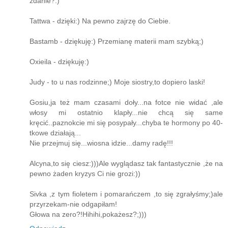
zdanie?:)
Tattwa - dzięki:) Na pewno zajrzę do Ciebie.
Bastamb - dziękuję:) Przemianę materii mam szybką;)
Oxieila - dziękuję:)
Judy - to u nas rodzinne;) Moje siostry,to dopiero laski!
Gosiu,ja też mam czasami doły...na fotce nie widać ,ale
włosy mi ostatnio klapły...nie chcą się same
kręcić..paznokcie mi się posypały...chyba te hormony po 40-
tkowe działają...
Nie przejmuj się...wiosna idzie...damy radę!!!
Alcyna,to się ciesz:)))Ale wyglądasz tak fantastycznie ,że na
pewno żaden kryzys Ci nie grozi:))
Sivka ,z tym fioletem i pomarańczem ,to się zgrałyśmy;)ale
przyrzekam-nie odgapiłam!
Głowa na zero?!Hihihi,pokażesz?;)))