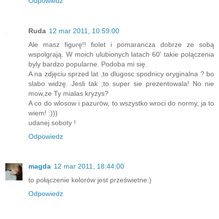
Odpowiedz
Ruda
12 mar 2011, 10:59:00
Ale masz figurę!! fiolet i pomarancza dobrze ze sobą
wspolgrają. W moich ulubionych latach 60' takie polączenia
byly bardzo popularne. Podoba mi się.
A na zdjęciu sprzed lat ,to dlugosc spodnicy oryginalna ? bo
slabo widzę. Jesli tak ,to super sie prezentowala! No nie
mow,ze Ty mialas kryzys?
A co do wlosow i pazurów, to wszystko wroci do normy, ja to
wiem! :)))
udanej soboty !
Odpowiedz
magda
12 mar 2011, 18:44:00
to połączenie kolorów jest prześwietne:)
Odpowiedz