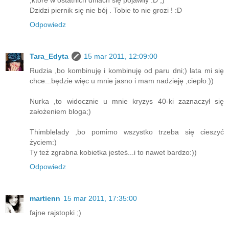
,ktore w ostatnich dniach się pojawily :D ;)
Dzidzi piernik się nie bój . Tobie to nie grozi ! :D
Odpowiedz
Tara_Edyta
15 mar 2011, 12:09:00
Rudzia ,bo kombinuję i kombinuję od paru dni;) lata mi się
chce...będzie więc u mnie jasno i mam nadzieję ,ciepło:))
Nurka ,to widocznie u mnie kryzys 40-ki zaznaczył się
założeniem bloga;)
Thimblelady ,bo pomimo wszystko trzeba się cieszyć
życiem:)
Ty też zgrabna kobietka jesteś...i to nawet bardzo:))
Odpowiedz
martienn
15 mar 2011, 17:35:00
fajne rajstopki ;)