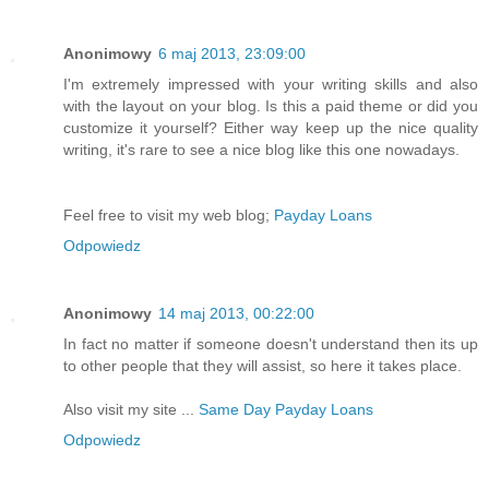
Anonimowy
6 maj 2013, 23:09:00
I'm extremely impressed with your writing skills and also
with the layout on your blog. Is this a paid theme or did you
customize it yourself? Either way keep up the nice quality
writing, it's rare to seе a nice blog like this one nowadаys.
Feel frее to visit my web blog;
Payday Loans
Odpowiedz
Anonimowy
14 maj 2013, 00:22:00
In fact no mattеr if sοmeonе doеsn't understand then its up
to other people that they will assist, so here it takes place.
Also visit my site ...
Same Day Payday Loans
Odpowiedz