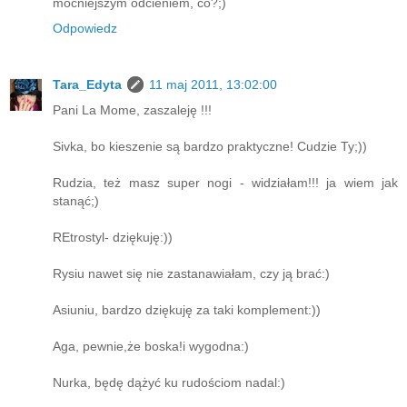
mocniejszym odcieniem, co?;)
Odpowiedz
Tara_Edyta
11 maj 2011, 13:02:00
Pani La Mome, zaszaleję !!!
Sivka, bo kieszenie są bardzo praktyczne! Cudzie Ty;))
Rudzia, też masz super nogi - widziałam!!! ja wiem jak
stanąć;)
REtrostyl- dziękuję:))
Rysiu nawet się nie zastanawiałam, czy ją brać:)
Asiuniu, bardzo dziękuję za taki komplement:))
Aga, pewnie,że boska!i wygodna:)
Nurka, będę dążyć ku rudościom nadal:)