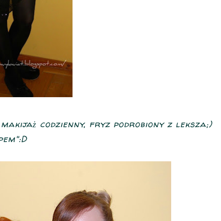
makijaż codzienny, fryz podrobiony z leksza;)
pem":D