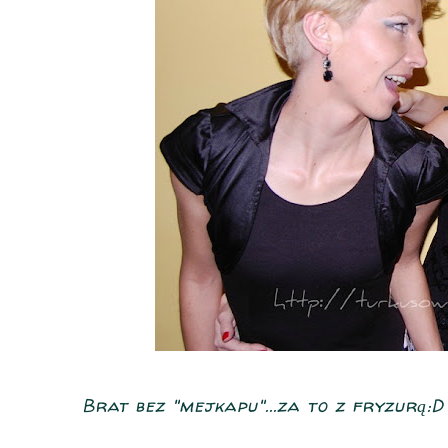
Brat bez "mejkapu"...za to z fryzurą:D