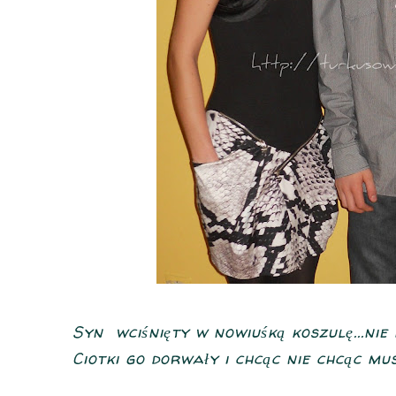
Syn wciśnięty w nowiuśką koszulę...nie 
Ciotki go dorwały i chcąc nie chcąc mus