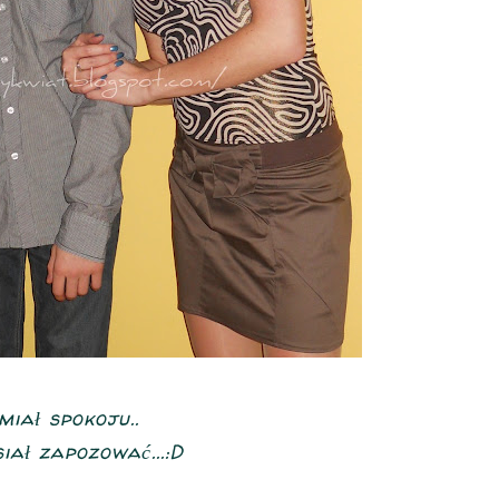
miał spokoju..
iał zapozować...:D