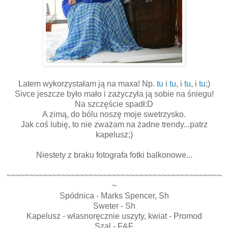
Latem wykorzystałam ją na maxa! Np.
tu
i
tu
, i
tu
, i
tu
;)
Sivce jeszcze było mało i zażyczyła ją sobie na śniegu!
Na szczęście spadł:D
A zimą, do bólu noszę moje swetrzysko.
Jak coś lubię, to nie zważam na żadne trendy...patrz
kapelusz;)
Niestety z braku fotografa fotki balkonowe...
~~~~~~~~~~~~~~~~~~~~~~~~~~~~~~~~~~~~~~~~~~~~~~~
~
Spódnica - Marks Spencer, Sh
Sweter - Sh
Kapelusz - własnoręcznie uszyty, kwiat - Promod
Szal - F&F