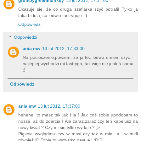
grumpygreenmonkey
13 lut 2012, 17:14:00
Okazuje się, że co druga szafiarka szyć potrafi! Tylko ja
taka bidula, co ledwie fastryguje :-(
Odpowiedz
Odpowiedzi
ania mw
13 lut 2012, 17:33:00
Na pocieszenie,powiem, że ja też ledwo umiem szyć -
najlepiej wychodzi mi fastryga, tak więc nie jesteś sama
;)
Odpowiedz
ania mw
13 lut 2012, 17:37:00
hehehe, to masz tak jak i ja ! Jak coś sobie upodobam to
noszę, aż do zdarcia ! Ale zaraz,zaraz czy ten kapelusz na
nowy kwiat ? Czy mi się tylko wydaje ? ;>
Pięknie wyglądasz czy w maxi czy też w mini, a i w midi
również :D Tobie to wszystko pasuje ! :D:D