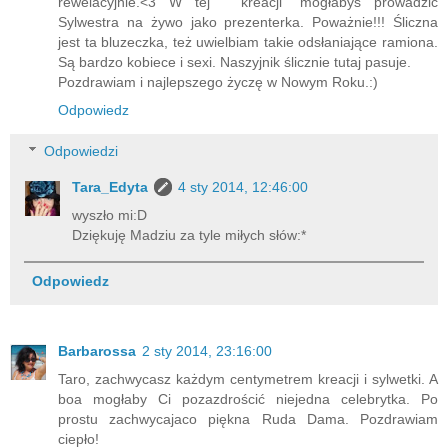
rewelacyjnie.<3 W tej " kreacji" mogłabyś prowadzić
Sylwestra na żywo jako prezenterka. Poważnie!!! Śliczna
jest ta bluzeczka, też uwielbiam takie odsłaniające ramiona.
Są bardzo kobiece i sexi. Naszyjnik ślicznie tutaj pasuje.
Pozdrawiam i najlepszego życzę w Nowym Roku.:)
Odpowiedz
Odpowiedzi
Tara_Edyta
4 sty 2014, 12:46:00
wyszło mi:D
Dziękuję Madziu za tyle miłych słów:*
Odpowiedz
Barbarossa
2 sty 2014, 23:16:00
Taro, zachwycasz każdym centymetrem kreacji i sylwetki. A
boa mogłaby Ci pozazdrościć niejedna celebrytka. Po
prostu zachwycajaco piękna Ruda Dama. Pozdrawiam
ciepło!