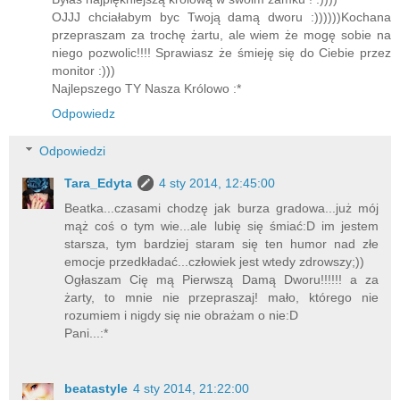
OJJJ chciałabym byc Twoją damą dworu :))))))Kochana
przepraszam za trochę żartu, ale wiem że mogę sobie na
niego pozwolic!!!! Sprawiasz że śmieję się do Ciebie przez
monitor :)))
Najlepszego TY Nasza Królowo :*
Odpowiedz
Odpowiedzi
Tara_Edyta
4 sty 2014, 12:45:00
Beatka...czasami chodzę jak burza gradowa...już mój
mąż coś o tym wie...ale lubię się śmiać:D im jestem
starsza, tym bardziej staram się ten humor nad złe
emocje przedkładać...człowiek jest wtedy zdrowszy;))
Ogłaszam Cię mą Pierwszą Damą Dworu!!!!!! a za
żarty, to mnie nie przepraszaj! mało, którego nie
rozumiem i nigdy się nie obrażam o nie:D
Pani...:*
beatastyle
4 sty 2014, 21:22:00