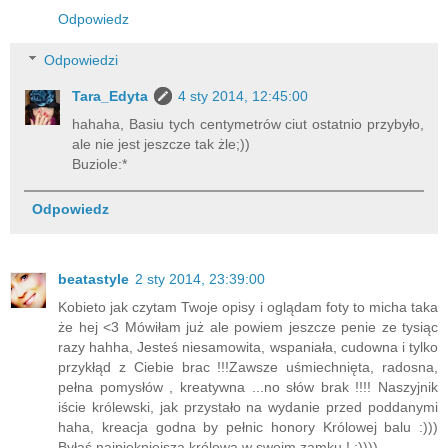
Odpowiedz
Odpowiedzi
Tara_Edyta
4 sty 2014, 12:45:00
hahaha, Basiu tych centymetrów ciut ostatnio przybyło,
ale nie jest jeszcze tak żle;))
Buziole:*
Odpowiedz
beatastyle
2 sty 2014, 23:39:00
Kobieto jak czytam Twoje opisy i oglądam foty to micha taka
że hej <3 Mówiłam już ale powiem jeszcze penie ze tysiąc
razy hahha, Jesteś niesamowita, wspaniała, cudowna i tylko
przykłąd z Ciebie brac !!!Zawsze uśmiechnięta, radosna,
pełna pomysłów , kreatywna ...no słów brak !!!! Naszyjnik
iście królewski, jak przystało na wydanie przed poddanymi
haha, kreacja godna by pełnic honory Królowej balu :)))
Byłaś najpiękniejszą królową w swoim zamku ! :))))