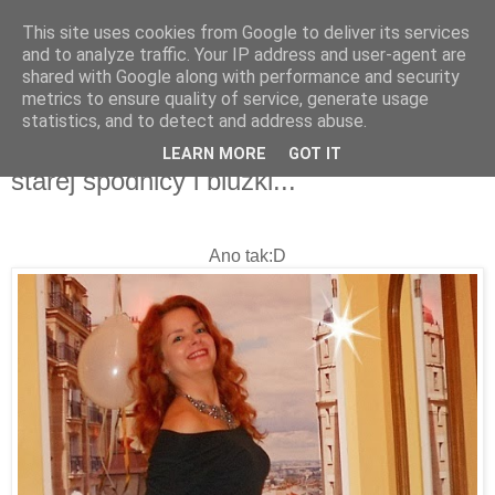
This site uses cookies from Google to deliver its services
and to analyze traffic. Your IP address and user-agent are
shared with Google along with performance and security
metrics to ensure quality of service, generate usage
statistics, and to detect and address abuse.
02 stycznia 2014
Jak stworzyć sylwestrową kreację ze
LEARN MORE
GOT IT
starej spódnicy i bluzki...
Ano tak:D