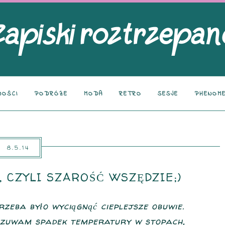
NOŚCI
PODRÓŻE
MODA
RETRO
SESJE
PHENOME
8.5.14
 CZYLI SZAROŚĆ WSZĘDZIE;)
rzeba było wyciągnąć cieplejsze obuwie.
czuwam spadek temperatury w stopach,