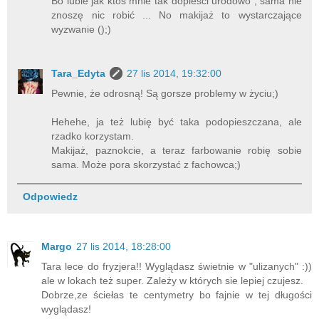
Bo lubie jak ktoś mnie tak dopiesci urodowo , sama nie
znoszę nic robić ... No makijaż to wystarczające
wyzwanie ();)
Tara_Edyta
27 lis 2014, 19:32:00
Pewnie, że odrosną! Są gorsze problemy w życiu;)
Hehehe, ja też lubię być taka podopieszczana, ale
rzadko korzystam.
Makijaż, paznokcie, a teraz farbowanie robię sobie
sama. Może pora skorzystać z fachowca;)
Odpowiedz
Margo
27 lis 2014, 18:28:00
Tara lece do fryzjera!! Wyglądasz świetnie w "ulizanych" :))
ale w lokach też super. Zależy w których sie lepiej czujesz.
Dobrze,ze ściełas te centymetry bo fajnie w tej długości
wyglądasz!