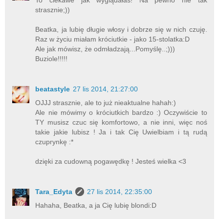
To ciekawe jak wyglądałaś! Na pewno nie tak
strasznie;))
Beatka, ja lubię długie włosy i dobrze się w nich czuję.
Raz w życiu miałam króciutkie - jako 15-stolatka:D
Ale jak mówisz, że odmładzają...Pomyślę..;)))
Buziole!!!!!
beatastyle
27 lis 2014, 21:27:00
OJJJ strasznie, ale to już nieaktualne hahah:)
Ale nie mówimy o króciutkich bardzo :) Oczywiście to
TY musisz czuc się komfortowo, a nie inni, więc noś
takie jakie lubisz ! Ja i tak Cię Uwielbiam i tą rudą
czuprynkę :*
dzięki za cudowną pogawędkę ! Jesteś wielka <3
Tara_Edyta
27 lis 2014, 22:35:00
Hahaha, Beatka, a ja Cię lubię blondi:D