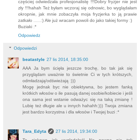
częściej odwiedzała profesjonalistę !!!Dobry fryzjer nie jest
zły !!!hahah Też byłam wczoraj się odnowic, bo wyglądałam
okropnie, jak mnie zobaczyła moja fryzjerka to ją prawie
zatkało ......:) Ale już wracam powoli do jako takiej formy :)
Buziaki :*
Odpowiedz
Odpowiedzi
beatastyle
27 lis 2014, 18:35:00
AAA Ja bym ścięła jeszcze trochę, bo tak jak się
przyglądam uważnie to świetnie Ci w tych krótszych,
odmładzają/odświeżają :)))
Mogę jednak byc nie obiektywna, bo jestem fanką
krótkich włosów o ile pasują danej osobie/kobiecie i jeśli
ona sama jest wstanie odważyc się na taką zmianę !
Lubię też długie ale u innych hahahh:))) Twoja zmiana
jest bardzo korzystna i dla włosów i Twojej buzi :*
Tara_Edyta
27 lis 2014, 19:34:00