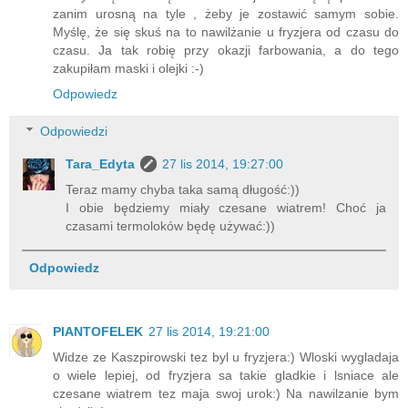
zanim urosną na tyle , żeby je zostawić samym sobie.
Myślę, że się skuś na to nawilżanie u fryzjera od czasu do
czasu. Ja tak robię przy okazji farbowania, a do tego
zakupiłam maski i olejki :-)
Odpowiedz
Odpowiedzi
Tara_Edyta
27 lis 2014, 19:27:00
Teraz mamy chyba taka samą długość:))
I obie będziemy miały czesane wiatrem! Choć ja
czasami termoloków będę używać:))
Odpowiedz
PlANTOFELEK
27 lis 2014, 19:21:00
Widze ze Kaszpirowski tez byl u fryzjera:) Wloski wygladaja
o wiele lepiej, od fryzjera sa takie gladkie i lsniace ale
czesane wiatrem tez maja swoj urok:) Na nawilzanie bym