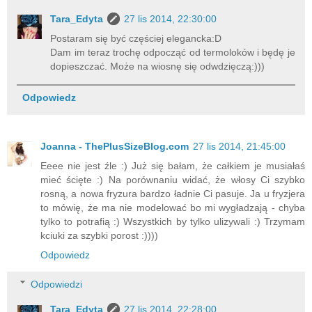
Tara_Edyta
27 lis 2014, 22:30:00
Postaram się być częściej elegancka:D
Dam im teraz trochę odpocząć od termoloków i będę je
dopieszczać. Może na wiosnę się odwdzięczą:)))
Odpowiedz
Joanna - ThePlusSizeBlog.com
27 lis 2014, 21:45:00
Eeee nie jest źle :) Już się bałam, że całkiem je musiałaś
mieć ścięte :) Na porównaniu widać, że włosy Ci szybko
rosną, a nowa fryzura bardzo ładnie Ci pasuje. Ja u fryzjera
to mówię, że ma nie modelować bo mi wygładzają - chyba
tylko to potrafią :) Wszystkich by tylko ulizywali :) Trzymam
kciuki za szybki porost :))))
Odpowiedz
Odpowiedzi
Tara_Edyta
27 lis 2014, 22:28:00