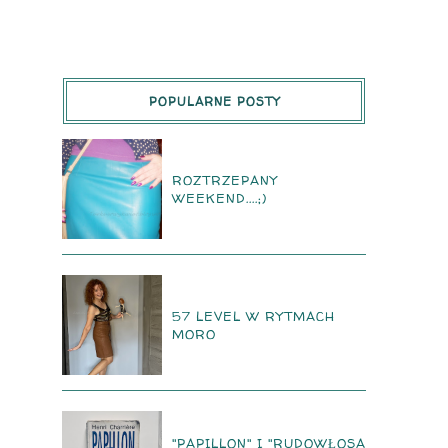
POPULARNE POSTY
ROZTRZEPANY
WEEKEND....;)
57 LEVEL W RYTMACH
MORO
"PAPILLON" I "RUDOWŁOSA