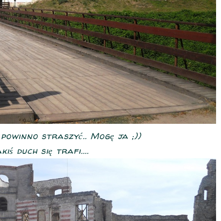
owinno straszyć.. Mogę ja ;))
iś duch się trafi....