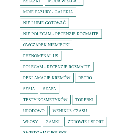
KSIĄŻKI
MODA WRACA...
MOJE PAZURY - GALERIA
NIE LUBIĘ GOTOWAĆ
NIE POLECAM - RECENZJE ROZMAITE
OWCZAREK NIEMIECKI
PHENOMENAL US
POLECAM - RECENZJE ROZMAITE
REKLAMACJE KREMÓW
RETRO
SESJA
SZAFA
TESTY KOSMETYKÓW
TOREBKI
URODOWO
WEHIKUŁ CZASU
WŁOSY
ZAMKI
ZDROWIE I SPORT
ZWIEDZAJĄC POLSKĘ