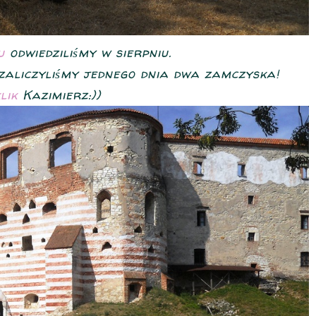
u
odwiedziliśmy w sierpniu.
aliczyliśmy jednego dnia dwa zamczyska!
klik
Kazimierz:))