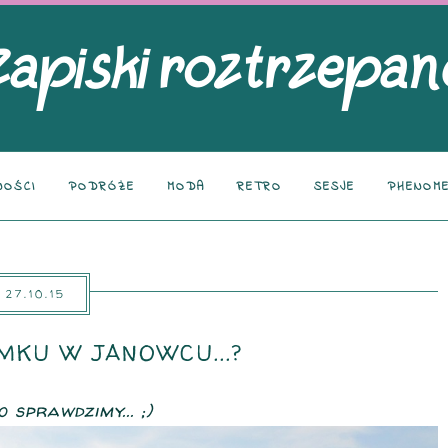
NOŚCI
PODRÓŻE
MODA
RETRO
SESJE
PHENOME
27.10.15
MKU W JANOWCU...?
 sprawdzimy... ;)