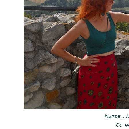
Kurde... M
Co im 