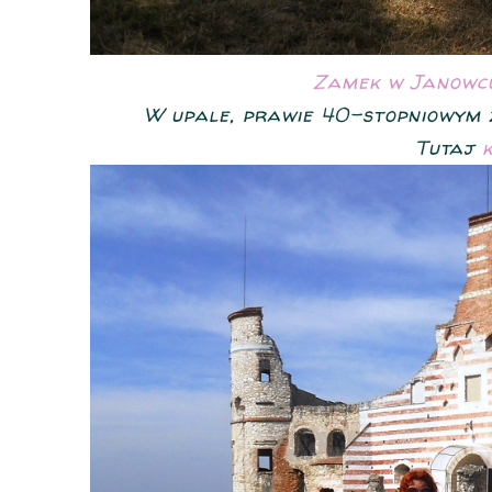
Zamek w Janowc
W upale, prawie 40-stopniowym z
Tutaj