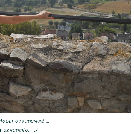
ogli odbudować....
szkodziło... ;)