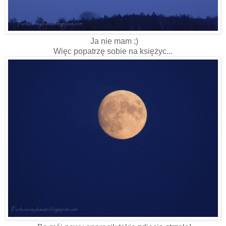
Ja nie mam ;)
Więc popatrzę sobie na księżyc...