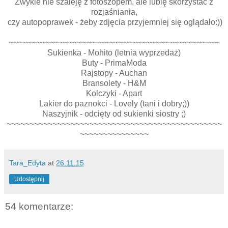
Zwykle nie szaleję z fotoszopem, ale lubię skorzystać z
rozjaśniania,
czy autopoprawek - żeby zdjęcia przyjemniej się oglądało:))
~~~~~~~~~~~~~~~~~~~~~~~~~~~~~~~~~~~~~~~~~~~~~~
Sukienka - Mohito (letnia wyprzedaż)
Buty - PrimaModa
Rajstopy - Auchan
Bransolety - H&M
Kolczyki - Apart
Lakier do paznokci - Lovely (tani i dobry;))
Naszyjnik - odcięty od sukienki siostry ;)
~~~~~~~~~~~~~~~~~~~~~~~~~~~~~~~~~~~~~~~~~~~~~~~
~~~~~~~~~~~~~~~
Tara_Edyta
at
26.11.15
Udostępnij
54 komentarze: