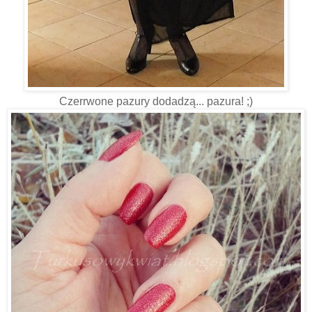
Czerrwone pazury dodadzą... pazura! ;)