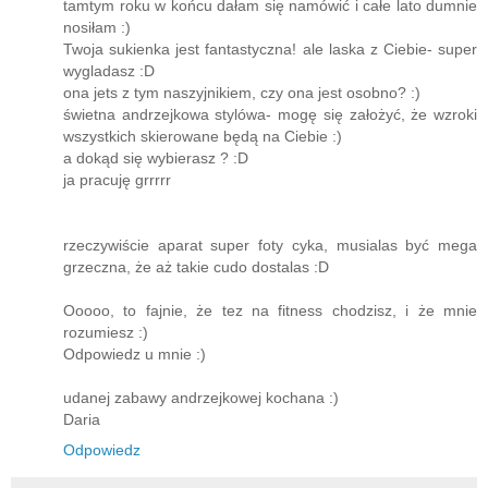
tamtym roku w końcu dałam się namówić i całe lato dumnie
nosiłam :)
Twoja sukienka jest fantastyczna! ale laska z Ciebie- super
wygladasz :D
ona jets z tym naszyjnikiem, czy ona jest osobno? :)
świetna andrzejkowa stylówa- mogę się założyć, że wzroki
wszystkich skierowane będą na Ciebie :)
a dokąd się wybierasz ? :D
ja pracuję grrrrr
rzeczywiście aparat super foty cyka, musialas być mega
grzeczna, że aż takie cudo dostalas :D
Ooooo, to fajnie, że tez na fitness chodzisz, i że mnie
rozumiesz :)
Odpowiedz u mnie :)
udanej zabawy andrzejkowej kochana :)
Daria
Odpowiedz