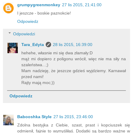
grumpygreenmonkey
27 lis 2015, 21:41:00
I jeszcze - boskie paznokcie!
Odpowiedz
Odpowiedzi
Tara_Edyta
28 lis 2015, 16:39:00
hehehe, własnie mi się dwa złamały:D
mąż mi dopiero z poligonu wrócił, więc nie ma siły na
szaleństwa...;)
Mam nadzieję, że jeszcze gdzieś wyjdziemy. Karnawał
przed nami!
Rajty mają moc;))
Odpowiedz
Babooshka Style
27 lis 2015, 23:46:00
Zdolna bestyjka z Ciebie, szast, prast i kopciuszek się
odmienił, fajnie to wymyśliłaś. Dodatki są bardzo ważne w