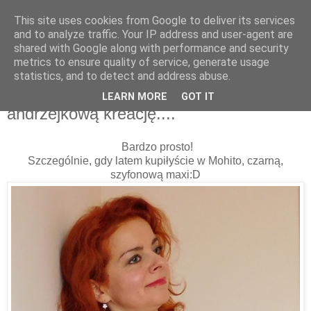
This site uses cookies from Google to deliver its services
and to analyze traffic. Your IP address and user-agent are
shared with Google along with performance and security
metrics to ensure quality of service, generate usage
statistics, and to detect and address abuse.
26 listopada 2015
Jak z letniej sukienki stworzyć
LEARN MORE
GOT IT
andrzejkową kreację....
Bardzo prosto!
Szczególnie, gdy latem kupiłyście w Mohito, czarną,
szyfonową maxi:D