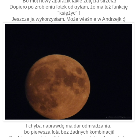
Bo mój nowy aparacik takie zdjęcia strzela!
Dopiero po zrobieniu fotek odkryłam, że ma też funkcję
"księżyc" !
Jeszcze ją wykorzystam. Może właśnie w Andrzejki;)
I chyba naprawdę ma dar odmładzania,
bo pierwsza fota bez żadnych kombinacji!