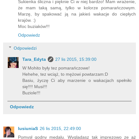
Sukienka śliczna i pięknie Ci w niej bardzo! Mam wrażenie,
że mam taką samą, tylko w kolorze pomarańczowym.
Marzę, by spakować ją na jakieś wakacje do ciepłych
krajów. :)
Moc buziaków!!!
Odpowiedz
Odpowiedzi
Tara_Edyta
27 lis 2015, 15:39:00
W Mohito były tez pomarańczowe!
Hehehe, tez wciąż, to mężowi powtarzam:D
Basiu, życzę Ci aby marzenie o wakacjach spełniło
się!!!! Musi!!!
Buziole!!!
Odpowiedz
lusiuniaS
26 lis 2015, 22:49:00
Pomysł godny medalu. Wygladasz tak imprezowo ze aż