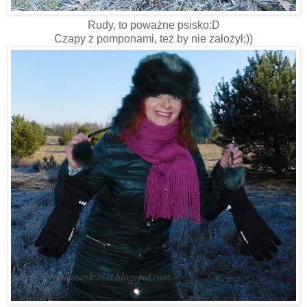
Rudy, to poważne psisko:D
Czapy z pomponami, też by nie założył;))