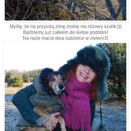
Myślę, że na przyszłą zimę zrobię mu różowy szalik:)))
Będziemy już całkiem do siebie podobni!
Na razie macie dwa rudzielce w zieleni:D