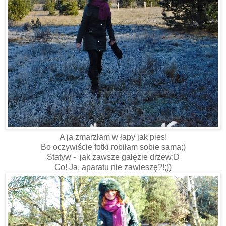
A ja zmarzłam w łapy jak pies!
Bo oczywiście fotki robiłam sobie sama;)
Statyw - jak zawsze gałęzie drzew:D
Co! Ja, aparatu nie zawieszę?!;))