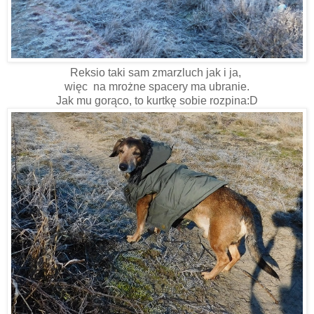
Reksio taki sam zmarzluch jak i ja,
więc na mrożne spacery ma ubranie.
Jak mu gorąco, to kurtkę sobie rozpina:D