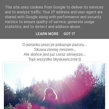
This site uses cookies from Google to deliver its services
and to analyze traffic. Your IP address and user-agent are
shared with Google along with performance and security
metrics to ensure quality of service, generate usage
statistics, and to detect and address abuse.
18 lutego 2016
Zima wciąż walczy...
LEARN MORE
GOT IT
O poranku jeszcze pokazuje pazury...
Skuwa ziemię mrozem...
Ale słońce jest już coraz silniejsze...
Topi wszystko błyskawicznie:))