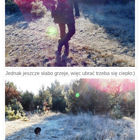
Jednak jeszcze słabo grzeje, więc ubrać trzeba się ciepło:)