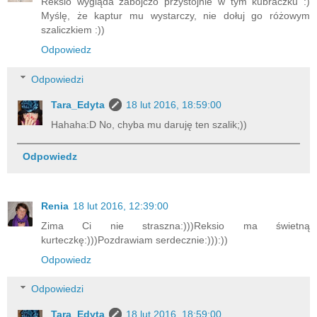
Reksio wygląda zabójczo przystojnie w tym kubraczku :)
Myślę, że kaptur mu wystarczy, nie dołuj go różowym
szaliczkiem :))
Odpowiedz
Odpowiedzi
Tara_Edyta
18 lut 2016, 18:59:00
Hahaha:D No, chyba mu daruję ten szalik;))
Odpowiedz
Renia
18 lut 2016, 12:39:00
Zima Ci nie straszna:)))Reksio ma świetną
kurteczkę:)))Pozdrawiam serdecznie:))):))
Odpowiedz
Odpowiedzi
Tara_Edyta
18 lut 2016, 18:59:00