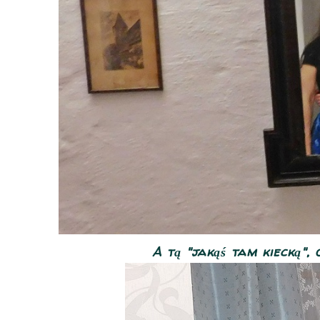
A tą "jakąś tam kiecką"