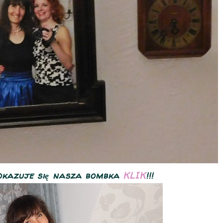
, okazuje się nasza bombka
KLIK
!!!