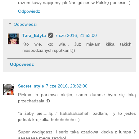
razem kawy napijemy jak Nas gdzieś w Polskę poniesie :)
Odpowiedz
Odpowiedzi
Tara_Edyta
7 cze 2016, 21:53:00
Kto wie, kto wie... Już miałam kilka takich
niespodzianych spotkań!:))
Odpowiedz
Secret_style
7 cze 2016, 23:32:00
Piękna ta parkowa alejka, sama dumnie bym się taką
przechadzała :D
"a żaby pie.....lą..." hahahahaahah padlam, Ty to jesteś
jednak krejzolka hehehehehe :)
Super wyglądasz! i serio taka czadowa kiecka z lumpa ?
aaaaaaaa mega zazdro!