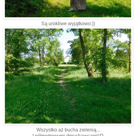
Są urokliwe wyjątkowo:))
Wszystko aż bucha zielenią...
I półmetrowymi dmuchawcami!:D