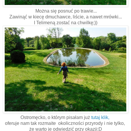
Można się posnuć po trawie...
Zawinąć w kiecę dmuchawce, liście, a nawet mrówki...
I Telimeną zostać na chwilkę;))
Ostromęcko, o którym pisałam już
tutaj klik,
oferuje nam tak rozmaite okoliczności przyrody i nie tylko,
że warto je odwiedzić przy okazji:D