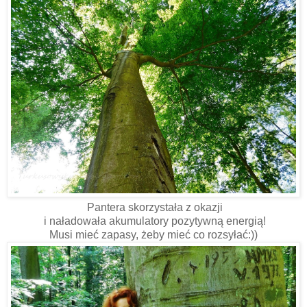
Pantera skorzystała z okazji
i naładowała akumulatory pozytywną energią!
Musi mieć zapasy, żeby mieć co rozsyłać:))