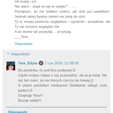
nie kupię i już.
Nie wiem - skąd mi się to wzięło? - .....
Pamiętam, że nie lubiłam zieleni, ale dziś już uwielbiam.
Jednak takiej bystrej zieleni nie lubię do dziś.
Ty w swojej panterze wyglądasz i zgrabnie i powabnie, ale
Ty nie możesz wyglądać źle.
A do drzew się przytulaj.... przytulaj.
___Tess.
Odpowiedz
Odpowiedzi
Tara_Edyta
7 cze 2016, 21:58:00
Bo panterka, to pod kicz podpada:D
Ciężki motyw i łatwo z nią przesadzić, ale ja ja lubię. Ale
też tak mam, że nie których rzeczy nie trawię;))
A zieleń polubiłam niedawno! Dokładnie odkąd ruda
jestem:D
Dziękuję Tess!!!
Buziak wielki!!!
Odpowiedz