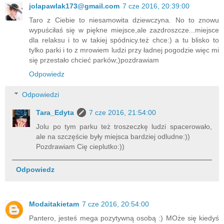
jolapawlak173@gmail.com
7 cze 2016, 20:39:00
Taro z Ciebie to niesamowita dziewczyna. No to znowu
wypuściłaś się w piękne miejsce,ale zazdroszcze...miejsce
dla relaksu i to w takiej spódnicy.też chce:) a tu blisko to
tylko parki i to z mrowiem ludzi przy ładnej pogodzie więc mi
się przestało chcieć parków;)pozdrawiam
Odpowiedz
Odpowiedzi
Tara_Edyta
7 cze 2016, 21:54:00
Jolu po tym parku też troszeczkę ludzi spacerowało,
ale na szczęście były miejsca bardziej odludne:))
Pozdrawiam Cię cieplutko:))
Odpowiedz
Modaitakietam
7 cze 2016, 20:54:00
Pantero, jesteś mega pozytywną osobą :) MOże się kiedyś