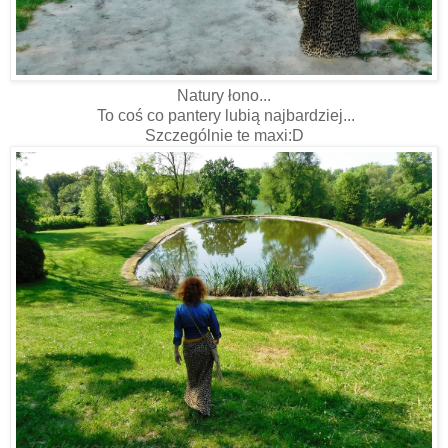
Natury łono...
To coś co pantery lubią najbardziej...
Szczególnie te maxi:D