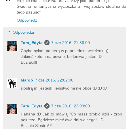
Pięknie Rudzielcu! Natura Ci słuzy jako panterze:))
Swietna romantyczna wycieczka a Twój zestaw idealnie do
tego pasuje:*
Odpowiedz
Odpowiedzi
Tara_Edyta
7 cze 2016, 21:56:00
Chyba byłam panterą w poprzednim wcieleniu;))
Jakimś kotem na pewno, bo leniwa jestem:D
Buziaki!!!
Margo
7 cze 2016, 22:02:00
siostrą mi jesteś!!!,lenistwo mi nie obce :D :D :D
Tara_Edyta
7 cze 2016, 22:09:00
Hahaha :D Jak to mówią "Co masz zrobić dziś - zrób
pojutrze! Będziesz mieć dwa dni wolnego!" :D
Buziole Siostro!:*