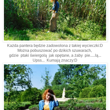
Każda pantera będzie zadowolona z takiej wycieczki:D
Można pobuszować po dzikich szuwarach,
gdzie ptaki świergolą jak opętane, a żaby pie.....lą...
Upss... Kumają znaczy:D