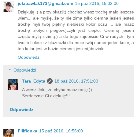
jolapawlak173@gmail.com
15 paź 2016, 15:02:00
Dziękuję :) a przy okazji;) chociaż wiesz trochę mało jeszcze
wiem... ale myślę, że ty nie zima tylko ciemna jesień jesteś
trochę myli twój piękny niebieski kolor oczu ... ale masz
trochę złotych piegów:)czyli jest ciepło. Ciemną jesień
często mylą z zimą:) a do tego zajebiście Ci w rudych i tym
twoim fiolecie z bluzeczki dla mnie twój numer jeden kolor, a
ten kolor jest w bazie ciemnej jesieni;)buziaki
Odpowiedz
Odpowiedzi
Tara_Edyta
18 paź 2016, 17:51:00
A wiesz Jolu, że chyba masz rację:))
Serdecznie Ci dziękuję!!!
Odpowiedz
Filifionka
15 paź 2016, 16:56:00