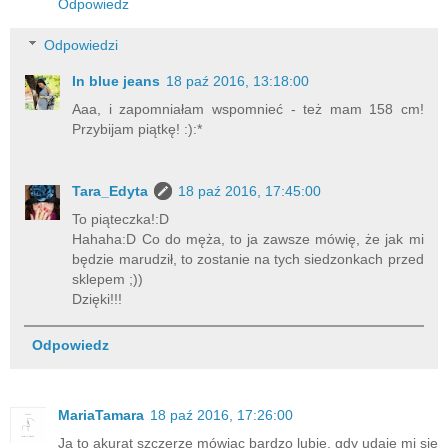
Odpowiedz
Odpowiedzi
In blue jeans
18 paź 2016, 13:18:00
Aaa, i zapomniałam wspomnieć - też mam 158 cm!
Przybijam piątkę! :):*
Tara_Edyta
18 paź 2016, 17:45:00
To piąteczka!:D
Hahaha:D Co do męża, to ja zawsze mówię, że jak mi
będzie marudził, to zostanie na tych siedzonkach przed
sklepem ;))
Dzięki!!!
Odpowiedz
MariaTamara
18 paź 2016, 17:26:00
Ja to akurat szczerze mówiąc bardzo lubię, gdy udaje mi się