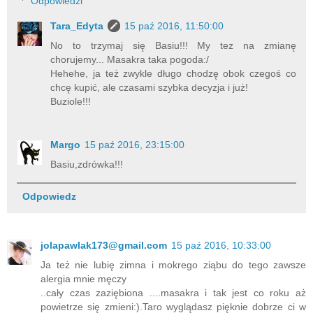
Odpowiedzi
Tara_Edyta
15 paź 2016, 11:50:00
No to trzymaj się Basiu!!! My tez na zmianę
chorujemy... Masakra taka pogoda:/
Hehehe, ja też zwykle długo chodzę obok czegoś co
chcę kupić, ale czasami szybka decyzja i już!
Buziole!!!
Margo
15 paź 2016, 23:15:00
Basiu,zdrówka!!!
Odpowiedz
jolapawlak173@gmail.com
15 paź 2016, 10:33:00
Ja też nie lubię zimna i mokrego ziąbu do tego zawsze
alergia mnie męczy
..cały czas zaziębiona ....masakra i tak jest co roku aż
powietrze się zmieni:).Taro wyglądasz pięknie dobrze ci w