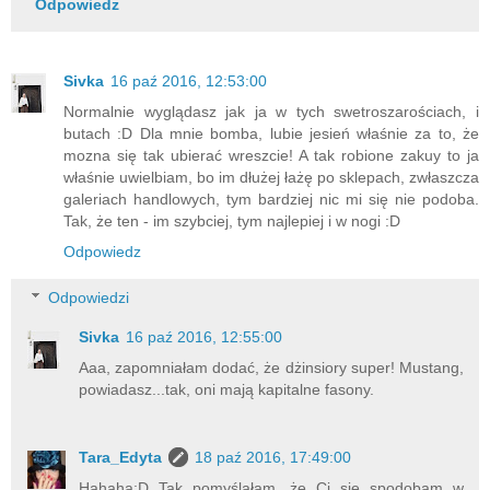
Odpowiedz
Sivka
16 paź 2016, 12:53:00
Normalnie wyglądasz jak ja w tych swetroszarościach, i
butach :D Dla mnie bomba, lubie jesień właśnie za to, że
mozna się tak ubierać wreszcie! A tak robione zakuy to ja
właśnie uwielbiam, bo im dłużej łażę po sklepach, zwłaszcza
galeriach handlowych, tym bardziej nic mi się nie podoba.
Tak, że ten - im szybciej, tym najlepiej i w nogi :D
Odpowiedz
Odpowiedzi
Sivka
16 paź 2016, 12:55:00
Aaa, zapomniałam dodać, że dżinsiory super! Mustang,
powiadasz...tak, oni mają kapitalne fasony.
Tara_Edyta
18 paź 2016, 17:49:00
Hahaha:D Tak pomyślałam, że Ci się spodobam w