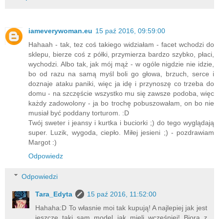
iameverywoman.eu
15 paź 2016, 09:59:00
Hahaah - tak, tez coś takiego widziałam - facet wchodzi do
sklepu, bierze coś z półki, przymierza bardzo szybko, płaci,
wychodzi. Albo tak, jak mój mąż - w ogóle nigdzie nie idzie,
bo od razu na samą myśl boli go głowa, brzuch, serce i
doznaje ataku paniki, więc ja idę i przynoszę co trzeba do
domu - na szczęście wszystko mu się zawsze podoba, więc
każdy zadowolony - ja bo trochę pobuszowałam, on bo nie
musiał być poddany torturom. :D
Twój sweter i jeansy i kurtka i buciorki ;) do tego wyglądają
super. Luzik, wygoda, ciepło. Miłej jesieni ;) - pozdrawiam
Margot :)
Odpowiedz
Odpowiedzi
Tara_Edyta
15 paź 2016, 11:52:00
Hahaha:D To własnie moi tak kupują! A najlepiej jak jest
jeszcze taki sam model jak mieli wcześniej! Biorą z