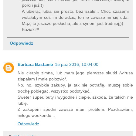
półki i już:))
A ubierać lubią się prosto, bez szału... Choć czasami
wolałabym coś im doradzić, to nie zawsze mi się uda.
Mąż, to jeszcze posłucha, ale z synem jest trudniej;))
Buziaki!!!
Odpowiedz
Barbara Bastamb
15 paź 2016, 10:04:00
Nie cierpię zimna, już mam jego pierwsze skutki /wirusa
złapałam i mnie położyło/.
No, no, szybkie zakupy, ja tak nie potrafię, muszę sobie
trochę pobiegać, wszystko podotykać.
Sweter super, buty i wygodne i ciepłe, szkoda, że takich nie
lubię.
Z zakupem spodni zawsze mam problem. Pozdrawiam,
miłego weekendu...
Odpowiedz