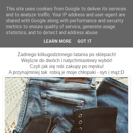
This site uses cookies from Google to deliver its services
and to analyze traffic. Your IP address and user-agent are
shared with Google along with performance and security
metrics to ensure quality of service, generate usage
statistics, and to detect and address abuse.
14 października 2016
Męskie zakupy...
LEARN MORE
GOT IT
Żadnego kilkugodzinnego latania po sklepach!
Wejście do dwóch i natychmiastowy wybór!
Czyli jak się robi zakupy po męsku!
A przynajmniej tak robią je moje chłopaki - syn i mąż:D