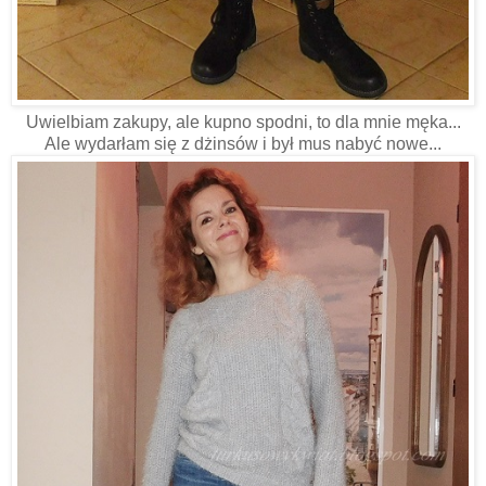
Uwielbiam zakupy, ale kupno spodni, to dla mnie męka...
Ale wydarłam się z dżinsów i był mus nabyć nowe...