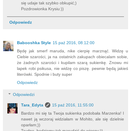
się udaje tak szybko obkupić;)
Pozdrowionka Krysiu:))
Odpowiedz
Babooshka Style
15 paź 2016, 08:12:00
Będę jak smerf maruda, nike cierpię marznąć. Widzę u
Ciebie szarości, ja na ostatnich zakupach obiecalam sobie,
że żadnych szarości i kupilam szarą sukienkę. Znowu mi
lapek robi psikusa, nie widzę co piszę. pewnie będą jakieś
literówki. Spodnie i buty super
Odpowiedz
Odpowiedzi
Tara_Edyta
15 paź 2016, 11:55:00
Bardzo mi się ta Twoja sukienka podobała Marzenka! I
nawet ją wczoraj widziałam w Mohito, ale się dzielnie
oparłam;))
Trudno, będziemy tak marudzić do wiosny;))