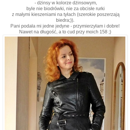
- dżinsy w kolorze dżinsowym,
byle nie biodrówki, nie za obcisłe rurki
z małymi kieszeniami na tyłach (szerokie poszerzają
biedra;)).
Pani podała mi jedne jedyne - przymierzyłam i dobre!
Nawet na długość, a to cud przy moich 158 ;)