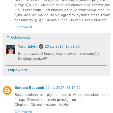
glowy :)))) ale uwielbiam takie szalenstwa,taka zabawe,taki
luz....i uwielbiam ludzi ktorych na takie szalenstwa stac ,bo
tylko ktos kto ma do siebie ogromny dystans moze zrobic
cos takiego :))))) Sukienka cudna i Ty w niej tez cudna !!!!
Odpowiedz
Odpowiedzi
Tara_Edyta
23 sty 2017, 15:39:00
Bo to prawda:D Inaczej tego nazwać nie można;)))
Dziękuję bardzo!!!
Odpowiedz
Barbara Bastamb
22 sty 2017, 21:14:00
Sesja szalona ale piękna, cudnie w tej czerwieni na tle
śniegu. Dobrze, że się nie przeziębiłaś.
Cieplutko Cię pozdrawiam...buziole...
Odpowiedz