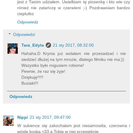
jest z Twoim udziałem. Uwielbiam tę piosenkę i kto wie czy
rónież nie zatańczę w czerwieni ;-) Pozdrawoiam bardzo
cieplutko
Odpowiedz
Odpowiedzi
Tara_Edyta
21 sty 2017, 08:32:00
Hahaha:D Krynia już wolałam nie przesadzać i nie
siedzieć dłużej na tym mrozie, dlatego filmiku nie ma;))
Wszystko było migusiem robione!
Pewnie, że raz się żyje!
Dziękuję!!!!!
Buziaki!!!
Odpowiedz
Nippi
21 sty 2017, 09:47:00
W sukience się zakochałam jest niesamowita, czerowna i
wógle boska <33 a Tobie w niej przepięknie