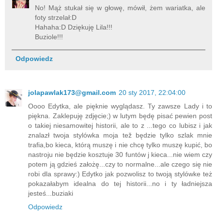
No! Mąż stukał się w głowę, mówił, żem wariatka, ale
foty strzelał:D
Hahaha:D Dziękuję Lila!!!
Buziole!!!
Odpowiedz
jolapawlak173@gmail.com
20 sty 2017, 22:04:00
Oooo Edytka, ale pięknie wyglądasz. Ty zawsze Lady i to
piękna. Zaklepuję zdjęcie;) w lutym będę pisać pewien post
o takiej niesamowitej historii, ale to z ...tego co lubisz i jak
znalazł twoja stylówka moja tež będzie tylko szlak mnie
trafia,bo kieca, którą muszę i nie chcę tylko muszę kupić, bo
nastroju nie będzie kosztuje 30 funtów j kieca...nie wiem czy
potem ją gdzieś założę...czy to normalne...ale czego się nie
robi dla sprawy:) Edytko jak pozwolisz to twoją stylówke też
pokazałabym idealna do tej historii...no i ty ładniejsza
jesteś...buziaki
Odpowiedz