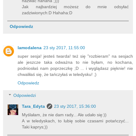
nazwać hahaha ;)))
Jak najbardziej możesz do mnie odsyłać
zadziwionych:D Hahaha:D
Odpowiedz
lamodalena
23 sty 2017, 11:55:00
super sesja! jesteś twarda! też się "rozbieram" na sesjach
ale jeszcze taka odważna to nie byłam, no kochana,
podniosłaś nam poprzeczkę ;D ... i wyglądasz pięknie! nie
chwaliłaś się, że tańczyłaś w teledysku! ;)
Odpowiedz
Odpowiedzi
Tara_Edyta
23 sty 2017, 15:36:00
Myślałam, że nie dam rady... Ale udało się:))
A w teledyskach, to lubię sobie czasami potańczyć...
Taki kaprys;))