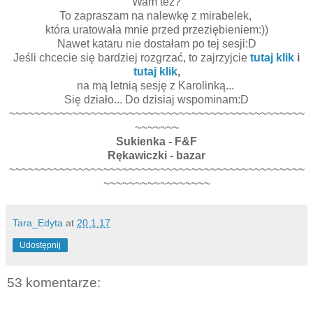
Wam też?
To zapraszam na nalewkę z mirabelek,
która uratowała mnie przed przeziębieniem:))
Nawet kataru nie dostałam po tej sesji:D
Jeśli chcecie się bardziej rozgrzać, to zajrzyjcie
tutaj klik
i
tutaj klik
,
na mą letnią sesję z Karolinką...
Się działo... Do dzisiaj wspominam:D
~~~~~~~~~~~~~~~~~~~~~~~~~~~~~~~~~~~~~~~~~~~~~~~
~~~~~~~
Sukienka - F&F
Rękawiczki - bazar
~~~~~~~~~~~~~~~~~~~~~~~~~~~~~~~~~~~~~~~~~~~~~~~
~~~~~~~~~~~~~~~~~
Tara_Edyta
at
20.1.17
Udostępnij
53 komentarze: