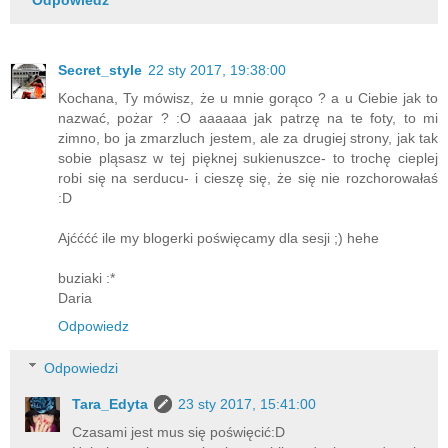
Odpowiedz
Secret_style
22 sty 2017, 19:38:00
Kochana, Ty mówisz, że u mnie gorąco ? a u Ciebie jak to
nazwać, pożar ? :O aaaaaa jak patrzę na te foty, to mi
zimno, bo ja zmarzluch jestem, ale za drugiej strony, jak tak
sobie pląsasz w tej pięknej sukienuszce- to trochę cieplej
robi się na serducu- i cieszę się, że się nie rozchorowałaś
:D
Ajćććć ile my blogerki poświęcamy dla sesji ;) hehe
buziaki :*
Daria
Odpowiedz
Odpowiedzi
Tara_Edyta
23 sty 2017, 15:41:00
Czasami jest mus się poświęcić:D