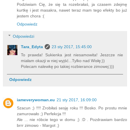
Podziwiam Cię, że się ta rozebrałaś, ja czasem zdejmę
kurtkę i jest masakra, nawet teraz mam tego efekty bo już
jestem chora :(
Odpowiedz
Odpowiedzi
Tara_Edyta
23 sty 2017, 15:45:00
To prawda! Sukienka jest niesamowita! Jeszcze nie
miałam okazji w niej wyjść...Tylko nad Wisłę;))
Polecam nalewkę po takiej rozbierance zimowej:)))
Odpowiedz
iameverywoman.eu
21 sty 2017, 16:09:00
Szacun ;) !!!! Zrobiłaś sesję roku !!! Bosko. Po prostu mnie
zamurowało ;) Perfekcja !!!
Ale ... nie róbcie tego w domu ;) :D . Pozdrawiam bardzo
brrr zimowo - Margot ;)