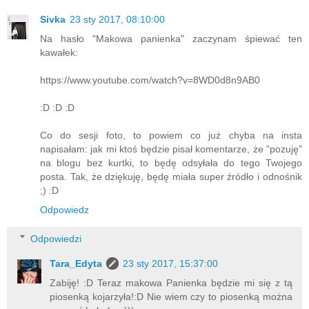
Sivka
23 sty 2017, 08:10:00
Na hasło "Makowa panienka" zaczynam śpiewać ten
kawałek:
https://www.youtube.com/watch?v=8WD0d8n9AB0
:D :D :D
Co do sesji foto, to powiem co już chyba na insta
napisałam: jak mi ktoś będzie pisał komentarze, że "pozuję"
na blogu bez kurtki, to będę odsyłała do tego Twojego
posta. Tak, że dziękuję, będę miała super źródło i odnośnik
;) :D
Odpowiedz
Odpowiedzi
Tara_Edyta
23 sty 2017, 15:37:00
Zabiję! :D Teraz makowa Panienka będzie mi się z tą
piosenką kojarzyła!:D Nie wiem czy to piosenką można