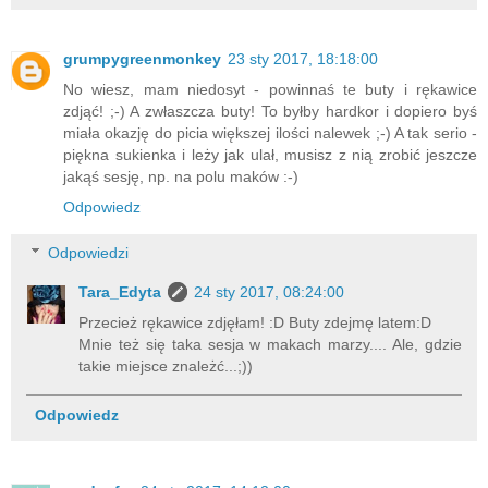
grumpygreenmonkey
23 sty 2017, 18:18:00
No wiesz, mam niedosyt - powinnaś te buty i rękawice
zdjąć! ;-) A zwłaszcza buty! To byłby hardkor i dopiero byś
miała okazję do picia większej ilości nalewek ;-) A tak serio -
piękna sukienka i leży jak ulał, musisz z nią zrobić jeszcze
jakąś sesję, np. na polu maków :-)
Odpowiedz
Odpowiedzi
Tara_Edyta
24 sty 2017, 08:24:00
Przecież rękawice zdjęłam! :D Buty zdejmę latem:D
Mnie też się taka sesja w makach marzy.... Ale, gdzie
takie miejsce znależć...;))
Odpowiedz