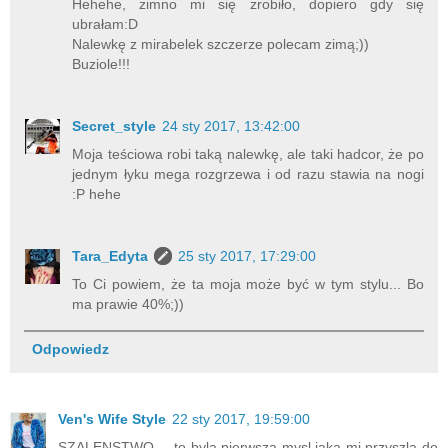
Hehehe, zimno mi się zrobiło, dopiero gdy się
ubrałam:D
Nalewkę z mirabelek szczerze polecam zimą;))
Buziole!!!
Secret_style
24 sty 2017, 13:42:00
Moja teściowa robi taką nalewkę, ale taki hadcor, że po
jednym łyku mega rozgrzewa i od razu stawia na nogi
:P hehe
Tara_Edyta
25 sty 2017, 17:29:00
To Ci powiem, że ta moja może być w tym stylu... Bo
ma prawie 40%;))
Odpowiedz
Ven's Wife Style
22 sty 2017, 19:59:00
SZALENSTWO.....to byla pierwsza mysl jaka mi przyszla do