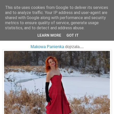
This site uses cookies from Google to deliver its services
and to analyze traffic. Your IP address and user-agent are
shared with Google along with performance and security
metrics to ensure quality of service, generate usage
statistics, and to detect and address abuse.
20 stycznia 2017
Lady in red...
LEARN MORE
GOT IT
Makowa Panienka
dojrzała....