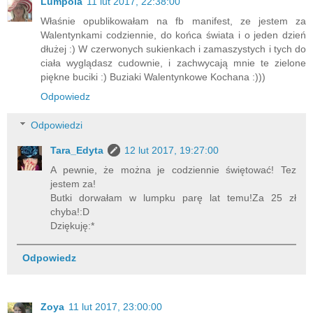
Lumpola
11 lut 2017, 22:38:00
Właśnie opublikowałam na fb manifest, ze jestem za
Walentynkami codziennie, do końca świata i o jeden dzień
dłużej :) W czerwonych sukienkach i zamaszystych i tych do
ciała wyglądasz cudownie, i zachwycają mnie te zielone
piękne buciki :) Buziaki Walentynkowe Kochana :)))
Odpowiedz
Odpowiedzi
Tara_Edyta
12 lut 2017, 19:27:00
A pewnie, że można je codziennie świętować! Tez
jestem za!
Butki dorwałam w lumpku parę lat temu!Za 25 zł
chyba!:D
Dziękuję:*
Odpowiedz
Zoya
11 lut 2017, 23:00:00