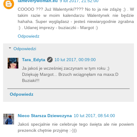
iameverywoman.eu
9 lut 2017, 21:52:00
COOOO ??? Już Walentynki???? No to ja nie zdążę ;) . W
takim razie w moim kalendarzu Walentynek nie będzie
hahaha. Super wyglądasz - jesteś niewiarygodnie zgrabna
:) . Udanej imprezy - buziaczki - Margot :)
Odpowiedz
Odpowiedzi
Tara_Edyta
10 lut 2017, 00:09:00
Ja jakoś je wcześniej zaczynam w tym roku ;)
Dziękuję Margot... Brzuch wciągnęłam na maxa:D
Buziaki!!!
Odpowiedz
Nieco Starsza Dziewczyna
10 lut 2017, 08:54:00
Jakoś specjalnie nie celebruje tego święta ale nie powiem
prezencik chętnie przyjmę :-)))