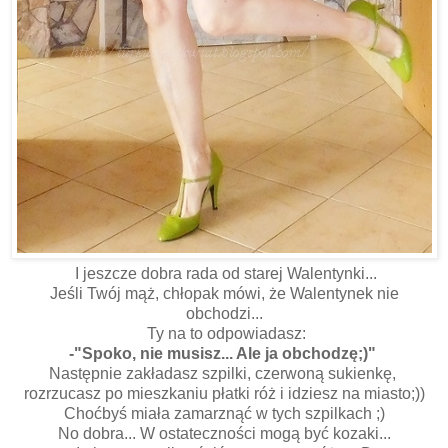
I jeszcze dobra rada od starej Walentynki...
Jeśli Twój mąż, chłopak mówi, że Walentynek nie
obchodzi...
Ty na to odpowiadasz:
-"Spoko, nie musisz... Ale ja obchodzę;)"
Następnie zakładasz szpilki, czerwoną sukienkę,
rozrzucasz po mieszkaniu płatki róż i idziesz na miasto;))
Choćbyś miała zamarznąć w tych szpilkach ;)
No dobra... W ostateczności mogą być kozaki...