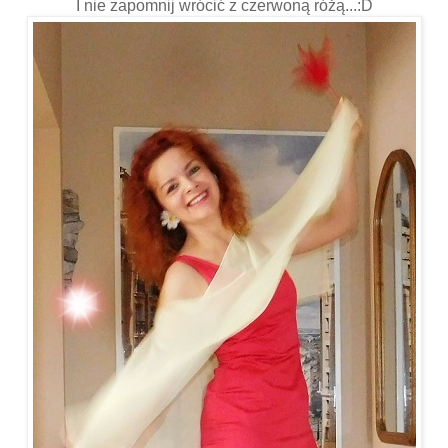
I nie zapomnij wrócić z czerwoną różą...:D