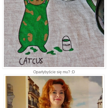
Oparłybyście się mu? :D