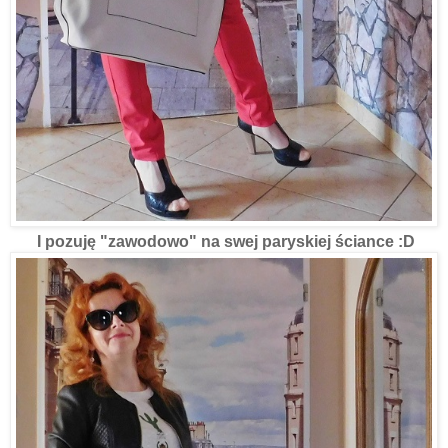
I pozuję "zawodowo" na swej paryskiej ściance :D