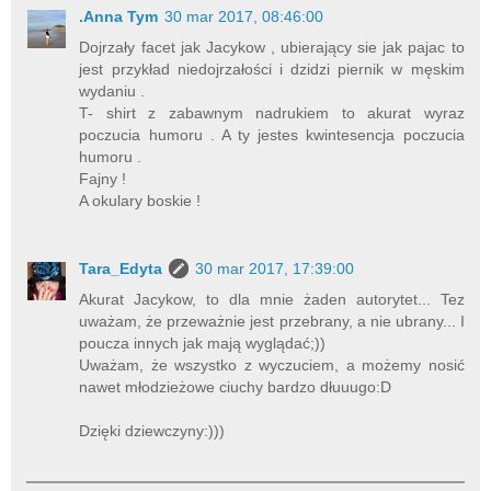
.Anna Tym
30 mar 2017, 08:46:00
Dojrzały facet jak Jacykow , ubierający sie jak pajac to
jest przykład niedojrzałości i dzidzi piernik w męskim
wydaniu .
T- shirt z zabawnym nadrukiem to akurat wyraz
poczucia humoru . A ty jestes kwintesencja poczucia
humoru .
Fajny !
A okulary boskie !
Tara_Edyta
30 mar 2017, 17:39:00
Akurat Jacykow, to dla mnie żaden autorytet... Tez
uważam, że przeważnie jest przebrany, a nie ubrany... I
poucza innych jak mają wyglądać;))
Uważam, że wszystko z wyczuciem, a możemy nosić
nawet młodzieżowe ciuchy bardzo dłuuugo:D
Dzięki dziewczyny:)))