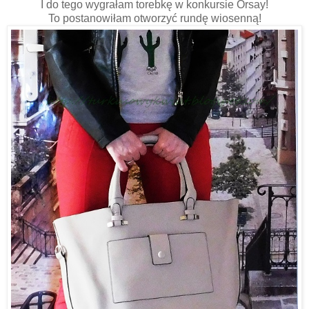
I do tego wygrałam torebkę w konkursie Orsay!
To postanowiłam otworzyć rundę wiosenną!