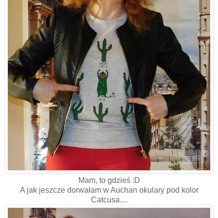
Mam, to gdzieś :D
A jak jeszcze dorwałam w Auchan okulary pod kolor
Catcusa....