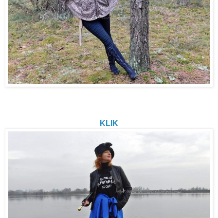
...oraz szlafrok uwiązany na biedrach, to były najcięższe
próby
i skutkowały wywiezieniem nad rzekę oraz w las... 😂
KLIK