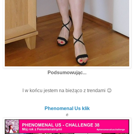
Podsumowując...
Rok z Fenomenalnymi dał mi jeszcze większą frajdę z
zabawy modą!
I w końcu jestem na bieżąco z trendami 😉
Z niecierpliwością czekam na kolejne wyzwania
i fenomenalne wizje koleżanek z grupy
Phenomenal Us klik
✊