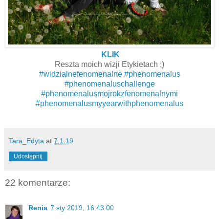
KLIK
Reszta moich wizji Etykietach ;)
#
widzialnefenomenalne
#
phenomenalus
#
phenomenaluschallenge
#
phenomenalusmojrokzfenomenalnymi
#
phenomenalusmyyearwithphenomenalus
Tara_Edyta
at
7.1.19
Udostępnij
22 komentarze:
Renia
7 sty 2019, 16:43:00