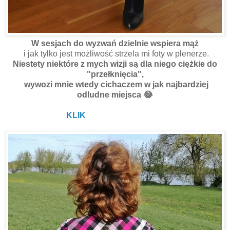
W sesjach do wyzwań dzielnie wspiera mąż
i jak tylko jest możliwość strzela mi foty w plenerze.
Niestety niektóre z mych wizji są dla niego ciężkie do
"przełknięcia",
wywozi mnie wtedy cichaczem w jak najbardziej
odludne miejsca 😂
Dwie koszule
KLIK
w tym jedna jego, jako sukienka...