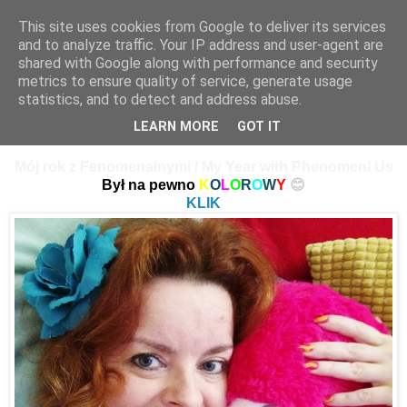
This site uses cookies from Google to deliver its services
and to analyze traffic. Your IP address and user-agent are
shared with Google along with performance and security
metrics to ensure quality of service, generate usage
statistics, and to detect and address abuse.
07 stycznia 2019
PHENOMENAL US – CHALLENGE 38
LEARN MORE
GOT IT
Mój rok z Fenomenalnymi / My Year with Phenomenl Us
Był na pewno
K
O
L
O
R
O
W
Y
😊
KLIK