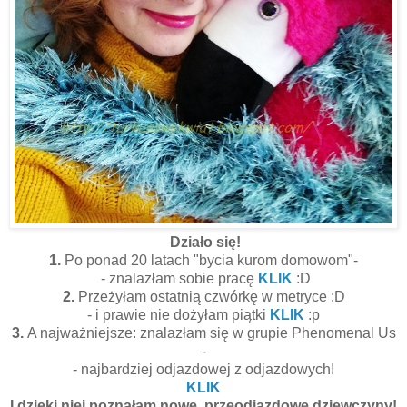
Działo się!
1.
Po ponad 20 latach "bycia kurom domowom"-
- znalazłam sobie pracę
KLIK
:D
2.
Przeżyłam ostatnią czwórkę w metryce :D
- i prawie nie dożyłam piątki
KLIK
:p
3.
A najważniejsze: znalazłam się w grupie Phenomenal Us
-
- najbardziej odjazdowej z odjazdowych!
KLIK
I dzięki niej poznałam nowe, przeodjazdowe dziewczyny!