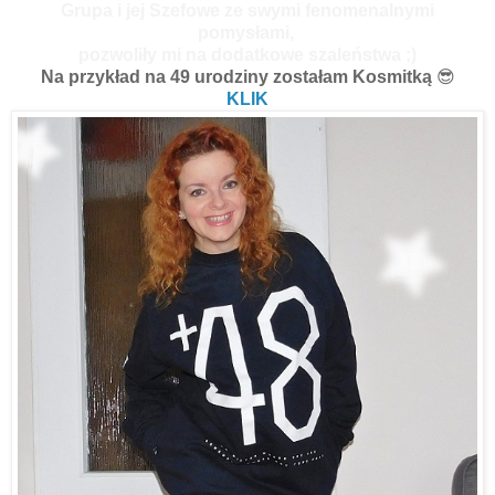
Grupa i jej Szefowe ze swymi fenomenalnymi
pomysłami,
pozwoliły mi na dodatkowe szaleństwa ;)
Na przykład na 49 urodziny zostałam Kosmitką
😎
KLIK