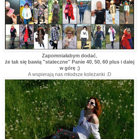
Zapomniałabym dodać,
że tak się bawią "stateczne" Panie 40, 50, 60 plus i dalej
w górę ;)
A wspierają nas młodsze koleżanki :D