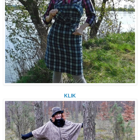
Panterkowe poncho i kapelutek z woalką...
KLIK