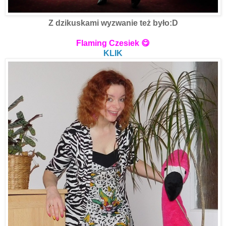
Z dzikuskami wyzwanie też było:D
I to na nim, po raz pierwszy pojawił się u mnie gość :D
Flaming Czesiek 😋
KLIK