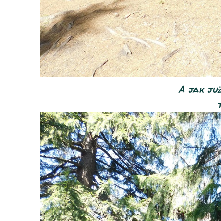
A jak już
t