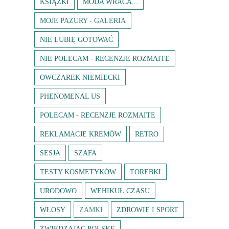
KSIĄŻKI
MODA WRACA...
MOJE PAZURY - GALERIA
NIE LUBIĘ GOTOWAĆ
NIE POLECAM - RECENZJE ROZMAITE
OWCZAREK NIEMIECKI
PHENOMENAL US
POLECAM - RECENZJE ROZMAITE
REKLAMACJE KREMÓW
RETRO
SESJA
SZAFA
TESTY KOSMETYKÓW
TOREBKI
URODOWO
WEHIKUŁ CZASU
WŁOSY
ZAMKI
ZDROWIE I SPORT
ZWIEDZAJĄC POLSKĘ