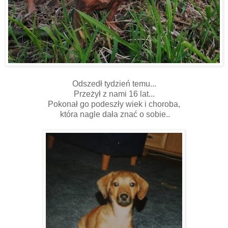
Odszedł tydzień temu...
Przeżył z nami 16 lat...
Pokonał go podeszły wiek i choroba,
która nagle dała znać o sobie..