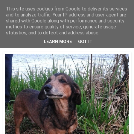
This site uses cookies from Google to deliver its services
and to analyze traffic. Your IP address and user-agent are
shared with Google along with performance and security
metrics to ensure quality of service, generate usage
statistics, and to detect and address abuse.
03 października 2019
Reksiowych opowieści już nie będzie...
LEARN MORE
GOT IT