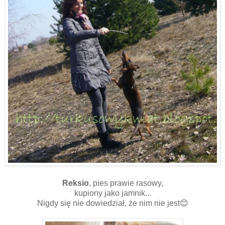
Reksio
, pies prawie rasowy,
kupiony jako jamnik...
Nigdy się nie dowiedział, że nim nie jest😊