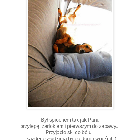
Był śpiochem tak jak Pani,
przylepą, żarłokiem i pierwszym do zabawy...
Przyjacielski do bólu -
- każdego złodzieja by do domu wpuścił ;)