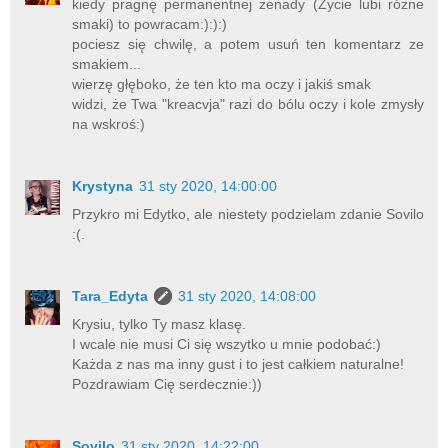
kiedy pragnę permanentnej żenady (Życie lubi różne
smaki) to powracam:):):)
pociesz się chwilę, a potem usuń ten komentarz ze
smakiem...
wierzę głęboko, że ten kto ma oczy i jakiś smak
widzi, że Twa "kreacvja" razi do bólu oczy i kole zmysły
na wskroś:)
Krystyna
31 sty 2020, 14:00:00
Przykro mi Edytko, ale niestety podzielam zdanie Sovilo
:(.
Tara_Edyta
31 sty 2020, 14:08:00
Krysiu, tylko Ty masz klasę.
I wcale nie musi Ci się wszytko u mnie podobać:)
Każda z nas ma inny gust i to jest całkiem naturalne!
Pozdrawiam Cię serdecznie:))
Sovilo
31 sty 2020, 14:22:00