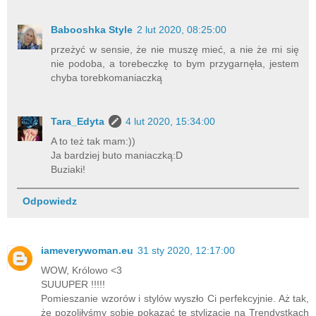
Babooshka Style
2 lut 2020, 08:25:00
przeżyć w sensie, że nie muszę mieć, a nie że mi się
nie podoba, a torebeczkę to bym przygarnęła, jestem
chyba torebkomaniaczką
Tara_Edyta
4 lut 2020, 15:34:00
A to też tak mam:))
Ja bardziej buto maniaczką:D
Buziaki!
Odpowiedz
iameverywoman.eu
31 sty 2020, 12:17:00
WOW, Królowo <3
SUUUPER !!!!!
Pomieszanie wzorów i stylów wyszło Ci perfekcyjnie. Aż tak,
że pozoliłyśmy sobie pokazać tę stylizację na Trendystkach