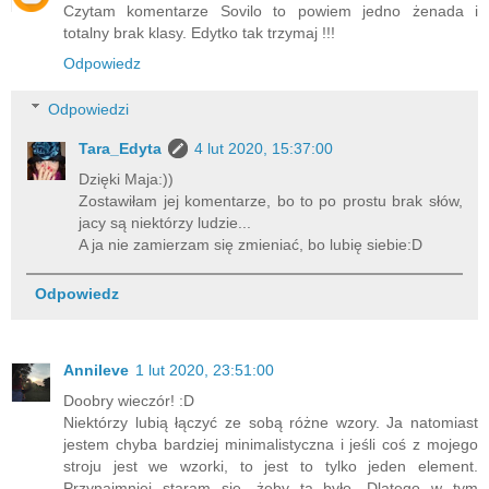
Czytam komentarze Sovilo to powiem jedno żenada i
totalny brak klasy. Edytko tak trzymaj !!!
Odpowiedz
Odpowiedzi
Tara_Edyta
4 lut 2020, 15:37:00
Dzięki Maja:))
Zostawiłam jej komentarze, bo to po prostu brak słów,
jacy są niektórzy ludzie...
A ja nie zamierzam się zmieniać, bo lubię siebie:D
Odpowiedz
Annileve
1 lut 2020, 23:51:00
Doobry wieczór! :D
Niektórzy lubią łączyć ze sobą różne wzory. Ja natomiast
jestem chyba bardziej minimalistyczna i jeśli coś z mojego
stroju jest we wzorki, to jest to tylko jeden element.
Przynajmniej staram się, żeby ta było. Dlatego w tym