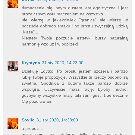
tłumaczenie się innym gustem jest egoistyczne i jest
prozaicznym wytłumaczeniem na wszystko...
nie wierzę w jakiekolwiek "granice" ale wierzę w
poczucie dobrego smaku i po prostu zwyczajną ludzką
"klasę"...
Niestety Twoje poczucie estetyki burzy naturalną
harmonię wzdłuż i w poprzek!
Krystyna
31 sty 2020, 14:23:00
Dziękuję Edytko. Po prostu jestem szczera i bardzo
lubię Twoje propozycje. Wszystkie te rzeczy osobno są
świetne. Spódnica z butami także bardzo dobrze
współgra. Oczywiście masz rację, byłoby nudno,
gdybyśmy wszystkie miały taki sam gust :).Serdecznie
Cię pozdrawiam.
Sovilo
31 sty 2020, 14:38:00
a propo's...
moja opinia nie dotyczy tylko tego postu lecz