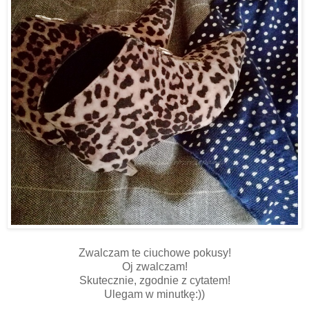
Zwalczam te ciuchowe pokusy!
Oj zwalczam!
Skutecznie, zgodnie z cytatem!
Ulegam w minutkę:))