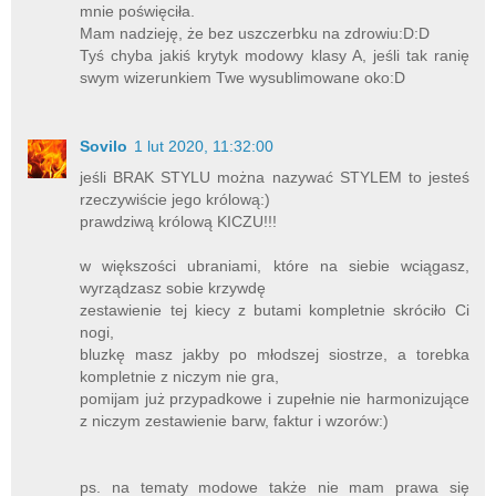
mnie poświęciła.
Mam nadzieję, że bez uszczerbku na zdrowiu:D:D
Tyś chyba jakiś krytyk modowy klasy A, jeśli tak ranię
swym wizerunkiem Twe wysublimowane oko:D
Sovilo
1 lut 2020, 11:32:00
jeśli BRAK STYLU można nazywać STYLEM to jesteś
rzeczywiście jego królową:)
prawdziwą królową KICZU!!!
w większości ubraniami, które na siebie wciągasz,
wyrządzasz sobie krzywdę
zestawienie tej kiecy z butami kompletnie skróciło Ci
nogi,
bluzkę masz jakby po młodszej siostrze, a torebka
kompletnie z niczym nie gra,
pomijam już przypadkowe i zupełnie nie harmonizujące
z niczym zestawienie barw, faktur i wzorów:)
ps. na tematy modowe także nie mam prawa się