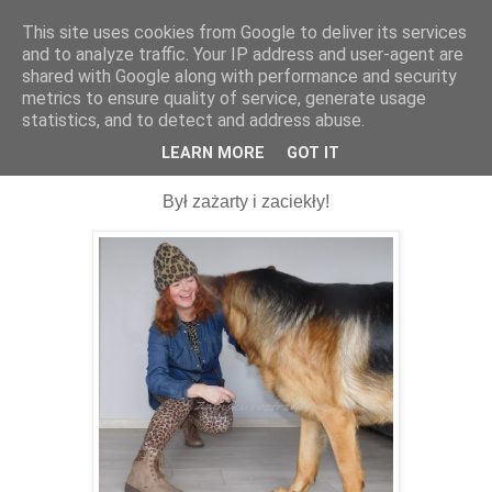
This site uses cookies from Google to deliver its services
and to analyze traffic. Your IP address and user-agent are
shared with Google along with performance and security
metrics to ensure quality of service, generate usage
statistics, and to detect and address abuse.
24 marca 2021
Pojedynek pantery z tygrysem :D
LEARN MORE
GOT IT
Był zażarty i zaciekły!