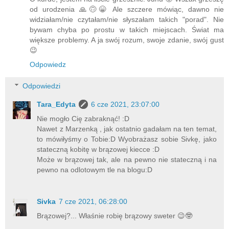
od urodzenia 🙏🙃😁 Ale szczere mówiąc, dawno nie
widziałam/nie czytałam/nie słyszałam takich "porad". Nie
bywam chyba po prostu w takich miejscach. Świat ma
większe problemy. A ja swój rozum, swoje zdanie, swój gust
😉
Odpowiedz
Odpowiedzi
Tara_Edyta
6 cze 2021, 23:07:00
Nie mogło Cię zabraknąć! :D
Nawet z Marzenką , jak ostatnio gadałam na ten temat,
to mówiłyśmy o Tobie:D Wyobrażasz sobie Sivkę, jako
stateczną kobitę w brązowej kiecce :D
Może w brązowej tak, ale na pewno nie stateczną i na
pewno na odlotowym tle na blogu:D
Sivka
7 cze 2021, 06:28:00
Brązowej?... Właśnie robię brązowy sweter 😉🤓