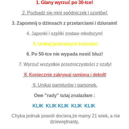
1.
Glany wyrzuć po 30-tce!
2. Pozbądż się mini spódniczek i szortów!
3. Zapomnij o dżinsach z przetarciami i dziurami!
4. Japonki i szpilki zostaw młodszym!
5. Unikaj jaskrawych kolorów!
6. Po 50-tce nie wypada nosić bluz!
7. Wyrzuć wszystkie przeżroczystości z szafy!
8. Koniecznie zakrywaj ramiona i dekolt!
9. Unikaj garniturów i garsonek.
Owe "rady" tutaj znalazłam :
KLIK
KLIK KLIK KLIK KLIK
Chyba jednak powoli dociera,że mamy 21 wiek, a nie
dziewiętnasty,