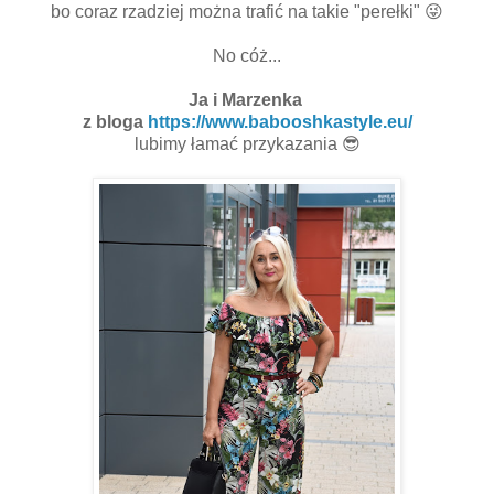
bo coraz rzadziej można trafić na takie "perełki" 😜
No cóż...
Ja i Marzenka
z bloga
https://www.babooshkastyle.eu/
lubimy łamać przykazania 😎