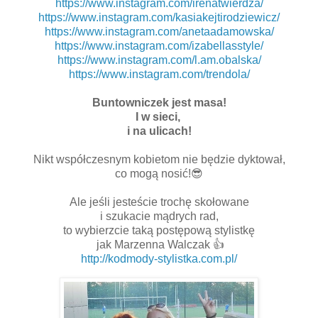
https://www.instagram.com/irenatwierdza/
https://www.instagram.com/kasiakejtirodziewicz/
https://www.instagram.com/anetaadamowska/
https://www.instagram.com/izabellasstyle/
https://www.instagram.com/l.am.obalska/
https://www.instagram.com/trendola/
Buntowniczek jest masa!
I w sieci,
i na ulicach!
Nikt współczesnym kobietom nie będzie dyktował,
co mogą nosić!😎
Ale jeśli jesteście trochę skołowane
i szukacie mądrych rad,
to wybierzcie taką postępową stylistkę
jak Marzenna Walczak 👍
http://kodmody-stylistka.com.pl/