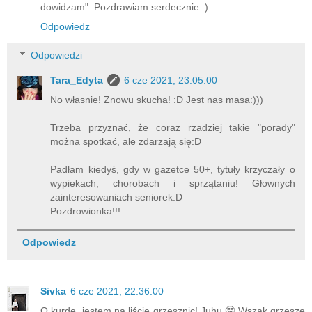
dowidzam". Pozdrawiam serdecznie :)
Odpowiedz
Odpowiedzi
Tara_Edyta
6 cze 2021, 23:05:00
No własnie! Znowu skucha! :D Jest nas masa:)))
Trzeba przyznać, że coraz rzadziej takie "porady"
można spotkać, ale zdarzają się:D
Padłam kiedyś, gdy w gazetce 50+, tytuły krzyczały o
wypiekach, chorobach i sprzątaniu! Głownych
zainteresowaniach seniorek:D
Pozdrowionka!!!
Odpowiedz
Sivka
6 cze 2021, 22:36:00
O kurde, jestem na liście grzesznic! Juhu 🤓 Wszak grzeszę