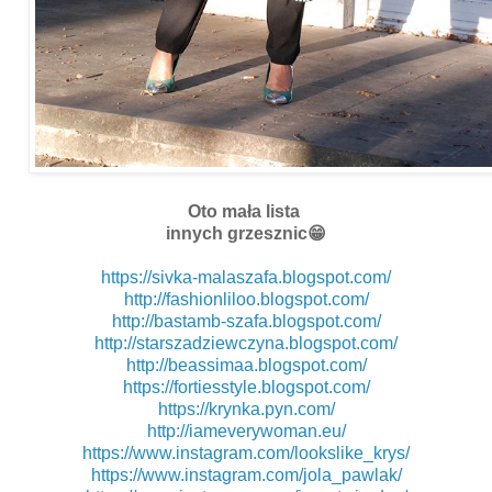
Oto mała lista
innych grzesznic😁
https://sivka-malaszafa.blogspot.com/
http://fashionliloo.blogspot.com/
http://bastamb-szafa.blogspot.com/
http://starszadziewczyna.blogspot.com/
http://beassimaa.blogspot.com/
https://fortiesstyle.blogspot.com/
https://krynka.pyn.com/
http://iameverywoman.eu/
https://www.instagram.com/lookslike_krys/
https://www.instagram.com/jola_pawlak/