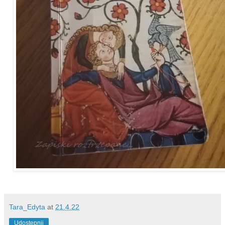
Tara_Edyta
at
21.4.22
Udostępnij