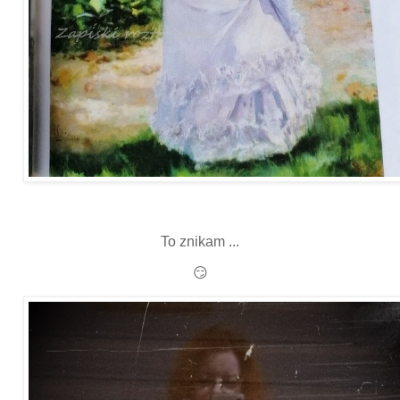
To znikam ...
😏