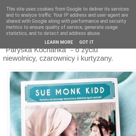
This site uses cookies from Google to deliver its services
and to analyze traffic. Your IP address and user-agent are
shared with Google along with performance and security
metrics to ensure quality of service, generate usage
statistics, and to detect and address abuse.
21 kwietnia 2022
"Czarne skrzydła", "Czara wyroczni",
LEARN MORE
GOT IT
"Paryska Kochanka" - o życiu
niewolnicy, czarownicy i kurtyzany.