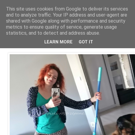
This site uses cookies from Google to deliver its services
and to analyze traffic. Your IP address and user-agent are
shared with Google along with performance and security
metrics to ensure quality of service, generate usage
statistics, and to detect and address abuse.
29 kwietnia 2023
Joga z mietłą, czyli stylówki do garów:D
LEARN MORE
GOT IT