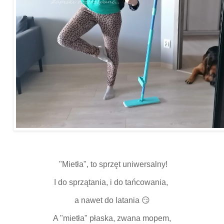
"Mietła", to sprzęt uniwersalny!
I do sprzątania, i do tańcowania,
a nawet do latania 😏
A "mietła" płaska, zwana mopem,