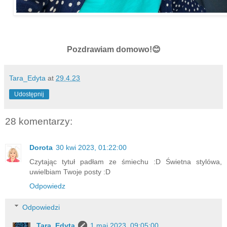
Pozdrawiam domowo!😊
Tara_Edyta
at
29.4.23
Udostępnij
28 komentarzy:
Dorota
30 kwi 2023, 01:22:00
Czytając tytuł padłam ze śmiechu :D Świetna stylówa,
uwielbiam Twoje posty :D
Odpowiedz
Odpowiedzi
Tara_Edyta
1 maj 2023, 09:05:00