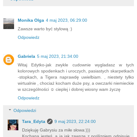
Monika Olga
4 maj 2023, 06:29:00
Zawsze warto być stylową :)
Odpowiedz
Gabriela
5 maj 2023, 21:34:00
Witaj Edytko-jak zwykle cudownie wygladasz w tych
kolorowych spodenkach i uroczych, pasiastych skarpetkach
-stopkach, a Tigera naprawdę uwielbiam. , niestety tylko
wirtualnie , chociaż kocham duże psy, a owczarki niemieckie
w szczególności ☺ cieplej i dobrej wiosny wam życzę
Odpowiedz
Odpowiedzi
Tara_Edyta
9 maj 2023, 22:24:00
Dziękuję Gabrysiu za miłe słowa:)))
Kochana jesteś, a ja jak zawsze z poślizgiem odpisuję