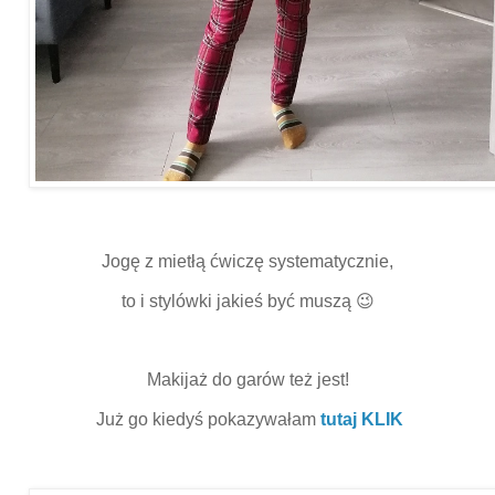
Jogę z mietłą ćwiczę systematycznie,
to i stylówki jakieś być muszą 😉
Makijaż do garów też jest!
Już go kiedyś pokazywałam
tutaj KLIK