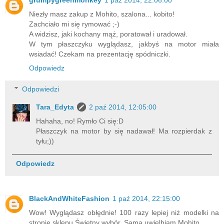
grumpygreenmonkey
1 paź 2014, 22:06:00
Niezły masz zakup z Mohito, szalona... kobito!
Zachciało mi się rymować ;-)
A widzisz, jaki kochany mąż, poratował i uradował.
W tym płaszczyku wyglądasz, jakbyś na motor miała
wsiadać! Czekam na prezentację spódniczki.
Odpowiedz
Odpowiedzi
Tara_Edyta
2 paź 2014, 12:05:00
Hahaha, no! Rymło Ci się:D
Płaszczyk na motor by się nadawał! Ma rozpierdak z
tyłu;))
Odpowiedz
BlackAndWhiteFashion
1 paź 2014, 22:15:00
Wow! Wyglądasz obłędnie! 100 razy lepiej niż modelki na
stronie sklepu.Świetny wybór. Sama uwielbiam Mohito.