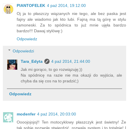
PlANTOFELEK
4 paź 2014, 19:12:00
Oj ja to płaszczy wiązanych nie tego, ale bez paska jest
fajny ale wiadomo jak kto lubi. Fajną ma tą górę w stylu
ramoneski. Za to spódnica to już mnie ujęła bardzo
bardzo!!! Dawaj stylówę:)
Odpowiedz
Odpowiedzi
Tara_Edyta
4 paź 2014, 21:44:00
Jak mi gorąco, to go rozwiązuję;))
Na spódnicę na razie nie ma okazji do wyjścia, ale
chyba da się cos na to pradzić;)
Odpowiedz
modenfer
4 paź 2014, 20:03:00
Oooojojojoj!! Ten motocyklowy płaszczyk jest świetny! Że
tak sobie pozwolę stwierdzić, rozwala system i to totalnie! I