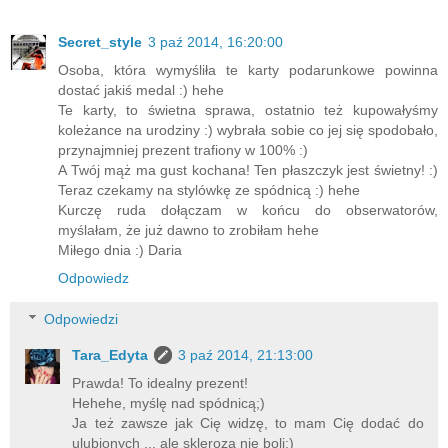
Secret_style
3 paź 2014, 16:20:00
Osoba, która wymyśliła te karty podarunkowe powinna
dostać jakiś medal :) hehe
Te karty, to świetna sprawa, ostatnio też kupowałyśmy
koleżance na urodziny :) wybrała sobie co jej się spodobało,
przynajmniej prezent trafiony w 100% :)
A Twój mąż ma gust kochana! Ten płaszczyk jest świetny! :)
Teraz czekamy na stylówkę ze spódnicą :) hehe
Kurczę ruda dołączam w końcu do obserwatorów,
myślałam, że już dawno to zrobiłam hehe
Miłego dnia :) Daria
Odpowiedz
Odpowiedzi
Tara_Edyta
3 paź 2014, 21:13:00
Prawda! To idealny prezent!
Hehehe, myślę nad spódnicą;)
Ja też zawsze jak Cię widzę, to mam Cię dodać do
ulubionych ... ale skleroza nie boli;)