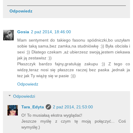
Odpowiedz
Gosia
2 paź 2014, 18:46:00
Mam sentyment do takiego fasonu spódniczki,bo uszyłam
sobie taką sama,bez zamka,na studniówkę :)) Była obcisła i
sexi :)) Dlatego czekam ,aż ubierzesz swoją,jestem ciekawa
jak ją zestawisz :))
Płaszczyk bardzo fajny,gratuluję zakupu :)) Z tego co
widzę,teraz nosi się płaszcze raczej bez paska ,jednak ja
tez jak Ty wiążę się w pasie :)))
Odpowiedz
Odpowiedzi
Tara_Edyta
2 paź 2014, 21:53:00
O! To musiałaą ekstra wyglądać!
Jeszcze myślę z czym tę moją połączyć... Coś
wymyślę;)