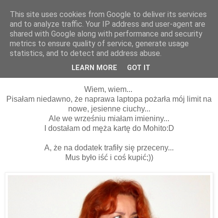
This site uses cookies from Google to deliver its services
and to analyze traffic. Your IP address and user-agent are
shared with Google along with performance and security
metrics to ensure quality of service, generate usage
statistics, and to detect and address abuse.
01 października 2014
Płaszczyk z Mohito:D
LEARN MORE
GOT IT
Wiem, wiem...
Pisałam niedawno, że naprawa laptopa pożarła mój limit na
nowe, jesienne ciuchy...
Ale we wrześniu miałam imieniny...
I dostałam od męża kartę do Mohito:D
A, że na dodatek trafiły się przeceny...
Mus było iść i coś kupić;))