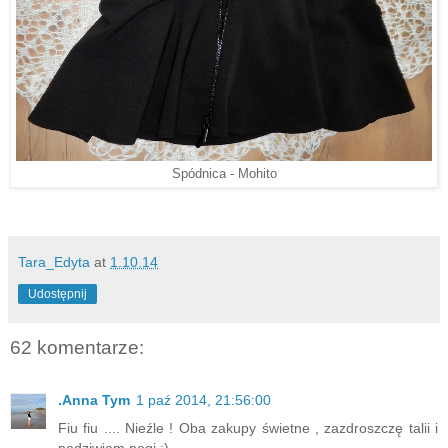
Spódnica - Mohito
Tara_Edyta
at
1.10.14
Udostępnij
62 komentarze:
.Anna Tym
1 paź 2014, 21:56:00
Fiu fiu .... Nieźle ! Oba zakupy świetne , zazdroszczę talii i
podziwiam nogi :)