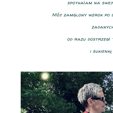
spotkałam na swej 
Mój zamglony wzrok po d
zadanych
od razu dostrzegł
i sukienkę