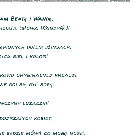
am Beatę i Wandę,
hciała (słowa Wandy😁)!
pionych dołem dżinsach,
ąca biel i kolor!
kowo oryginalnej kreacji,
ie boi się być sobą!
ewczyny luzaczki!
dojrzałych kobiet,
ie będzie mówił co mogą nosić.