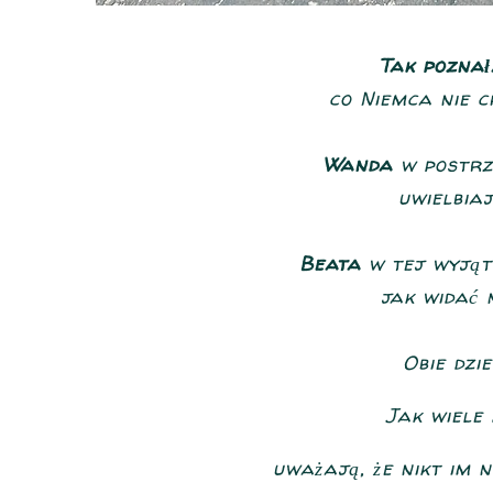
Tak poznał
co Niemca nie c
Wanda
w postrzę
uwielbiaj
Beata
w tej wyjąt
jak widać n
Obie dzi
Jak wiele 
uważają, że nikt im n