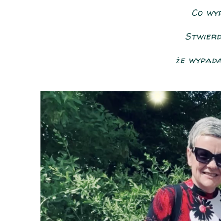
Co wyp
Stwierd
że wypad