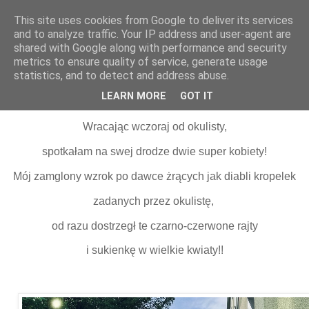
This site uses cookies from Google to deliver its services
and to analyze traffic. Your IP address and user-agent are
shared with Google along with performance and security
metrics to ensure quality of service, generate usage
statistics, and to detect and address abuse.
15 maja 2025
Nie jestesmy niewidzialne!
LEARN MORE
GOT IT
Wracając wczoraj od okulisty,
spotkałam na swej drodze dwie super kobiety!
Mój zamglony wzrok po dawce żrących jak diabli kropelek
zadanych przez okulistę,
od razu dostrzegł te czarno-czerwone rajty
i sukienkę w wielkie kwiaty!!