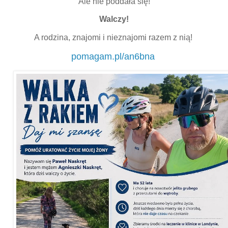
Ale nie poddała się!
Walczy!
A rodzina, znajomi i nieznajomi razem z nią!
pomagam.pl/an6bna