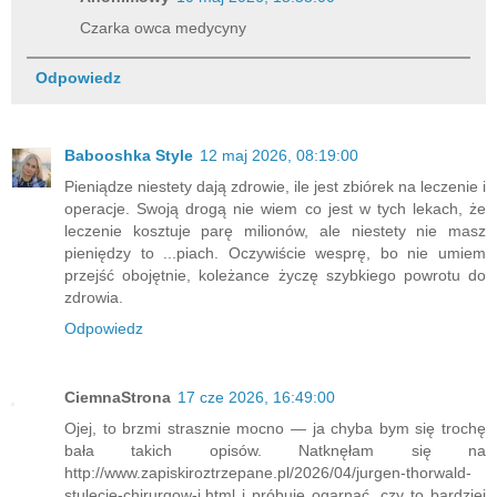
Czarka owca medycyny
Odpowiedz
Babooshka Style
12 maj 2026, 08:19:00
Pieniądze niestety dają zdrowie, ile jest zbiórek na leczenie i
operacje. Swoją drogą nie wiem co jest w tych lekach, że
leczenie kosztuje parę milionów, ale niestety nie masz
pieniędzy to ...piach. Oczywiście wesprę, bo nie umiem
przejść obojętnie, koleżance życzę szybkiego powrotu do
zdrowia.
Odpowiedz
CiemnaStrona
17 cze 2026, 16:49:00
Ojej, to brzmi strasznie mocno — ja chyba bym się trochę
bała takich opisów. Natknęłam się na
http://www.zapiskiroztrzepane.pl/2026/04/jurgen-thorwald-
stulecie-chirurgow-i.html i próbuję ogarnąć, czy to bardziej