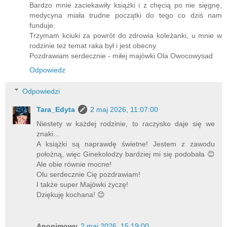
Bardzo mnie zaciekawiły książki i z chęcią po nie sięgnę,
medycyna miała trudne początki do tego co dziś nam
funduje.
Trzymam kciuki za powrót do zdrowia koleżanki, u mnie w
rodzinie też temat raka był i jest obecny.
Pozdrawiam serdecznie - miłej majówki Ola Owocowysad
Odpowiedz
Odpowiedzi
Tara_Edyta
2 maj 2026, 11:07:00
Niestety w każdej rodzinie, to raczysko daje się we
znaki...
A książki są naprawdę świetne! Jestem z zawodu
położną, więc Ginekolodzy bardziej mi się podobała 😊
Ale obie równie mocne!
Olu serdecznie Cię pozdrawiam!
I także super Majówki życzę!
Dziękuję kochana! 😊
Anonimowy
2 maj 2026, 15:19:00