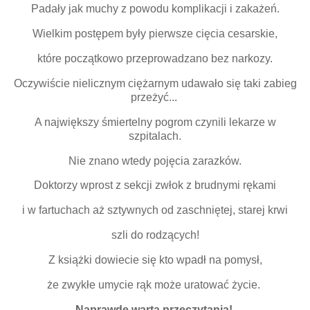
Padały jak muchy z powodu komplikacji i zakażeń.
Wielkim postępem były pierwsze cięcia cesarskie,
które początkowo przeprowadzano bez narkozy.
Oczywiście nielicznym ciężarnym udawało się taki zabieg
przeżyć...
A największy śmiertelny pogrom czynili lekarze w
szpitalach.
Nie znano wtedy pojęcia zarazków.
Doktorzy wprost z sekcji zwłok z brudnymi rękami
i w fartuchach aż sztywnych od zaschniętej, starej krwi
szli do rodzących!
Z książki dowiecie się kto wpadł na pomysł,
że zwykłe umycie rąk może uratować życie.
Naprawdę warta przeczytania!