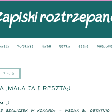
NOŚCI
PODRÓŻE
MODA
RETRO
SESJE
PHENOME
7.4.10
 ,MAŁA JA I RESZTA;)
..;)
e szaliczek w kokardę - wszak są ostatnio