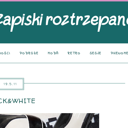
NOŚCI
PODRÓŻE
MODA
RETRO
SESJE
PHENOME
19.5.11
CK&WHITE