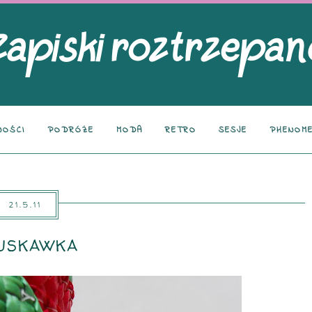
NOŚCI
PODRÓŻE
MODA
RETRO
SESJE
PHENOME
21.5.11
USKAWKA