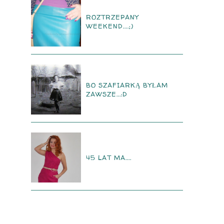
ROZTRZEPANY
WEEKEND....;)
BO SZAFIARKĄ BYŁAM
ZAWSZE...:D
45 LAT MA....