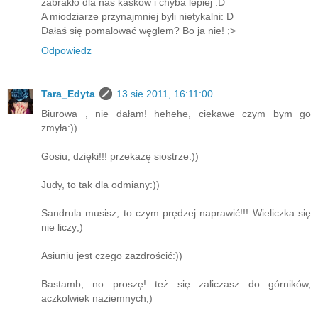
zabrakło dla nas kasków i chyba lepiej :D
A miodziarze przynajmniej byli nietykalni: D
Dałaś się pomalować węglem? Bo ja nie! ;>
Odpowiedz
Tara_Edyta
13 sie 2011, 16:11:00
Biurowa , nie dałam! hehehe, ciekawe czym bym go
zmyła:))
Gosiu, dzięki!!! przekażę siostrze:))
Judy, to tak dla odmiany:))
Sandrula musisz, to czym prędzej naprawić!!! Wieliczka się
nie liczy;)
Asiuniu jest czego zazdrościć:))
Bastamb, no proszę! też się zaliczasz do górników,
aczkolwiek naziemnych;)