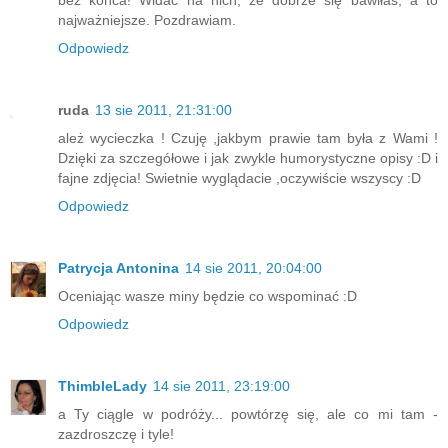
bez końca! Widać na nich, że dobrze się bawiłaś, a to
najważniejsze. Pozdrawiam.
Odpowiedz
ruda
13 sie 2011, 21:31:00
ależ wycieczka ! Czuję ,jakbym prawie tam była z Wami !
Dzięki za szczegółowe i jak zwykle humorystyczne opisy :D i
fajne zdjęcia! Swietnie wyglądacie ,oczywiście wszyscy :D
Odpowiedz
Patrycja Antonina
14 sie 2011, 20:04:00
Oceniając wasze miny będzie co wspominać :D
Odpowiedz
ThimbleLady
14 sie 2011, 23:19:00
a Ty ciągle w podróży... powtórzę się, ale co mi tam -
zazdroszczę i tyle!