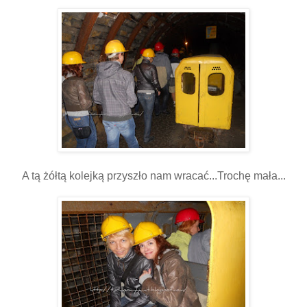
A tą żółtą kolejką przyszło nam wracać...Trochę mała...