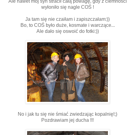
Ale nawet mój syn stracił całą powagę, gdy z ciemności
wyłoniło się nagle COŚ !
Ja tam się nie czaiłam i zapiszczałam:))
Bo, to COŚ było duże, kosmate i warczące...
Ale dało się oswoić do fotki:))
No i jak tu się nie śmiać zwiedzając kopalnię!;)
Pozdrawiam jej ducha !!!