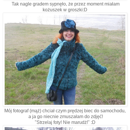
Tak nagle gradem sypnęło, że przez moment miałam
kożuszek w groszki:D
Mój fotograf (mąż) chciał czym prędzej biec do samochodu,
a ja go niecnie zmuszałam do zdjęć!
"Strzelaj foty! Nie marudż!" :D