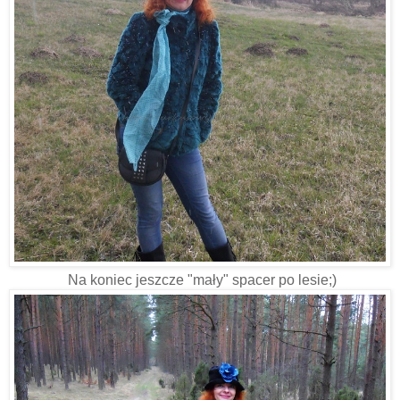
Na koniec jeszcze "mały" spacer po lesie;)