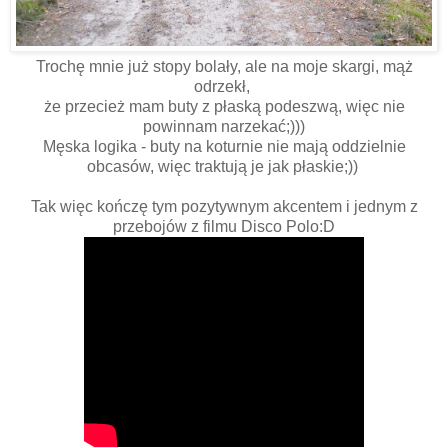
Trochę mnie już stopy bolały, ale na moje skargi, mąż
odrzekł,
że przecież mam buty z płaską podeszwą, więc nie
powinnam narzekać;)))
Męska logika - buty na koturnie nie mają oddzielnie
obcasów, więc traktują je jak płaskie;))
Tak więc kończę tym pozytywnym akcentem i jednym z
przebojów z filmu Disco Polo:D