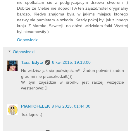
nie spotkalam sie z podgryzajacym drzewa stworem ;)
Dobrze ze Ciebie nie dopadl;) A ten zajazd/hotel oryginalny
bardzo. Kiedys znajoma byla w jakims miejscu ktorego
nazwy nie pamietam a szkoda. Kazdy pokoj byl jak z innego
kraju. Z Maroka, Szwecji...no obled, widzialam fotki. Wystroj
byl niesamowity:)
Odpowiedz
Odpowiedzi
Tara_Edyta
8 kwi 2015, 19:13:00
No widzisz jak się poświęciłam!!! Żaden potwór i żaden
grad mi nie przeszkodził!;)))
W tym zajeżdzie w środku jest raczej wszędzie
westernowo:D
PlANTOFELEK
9 kwi 2015, 01:44:00
Też fajnie :)