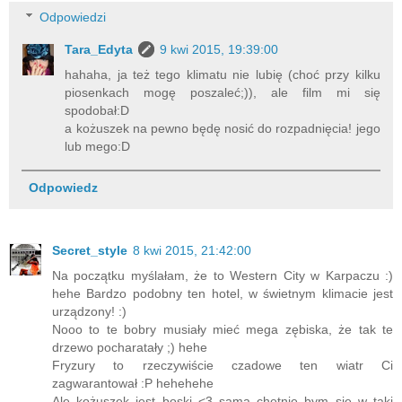
Odpowiedzi
Tara_Edyta
9 kwi 2015, 19:39:00
hahaha, ja też tego klimatu nie lubię (choć przy kilku
piosenkach mogę poszaleć;)), ale film mi się
spodobał:D
a kożuszek na pewno będę nosić do rozpadnięcia! jego
lub mego:D
Odpowiedz
Secret_style
8 kwi 2015, 21:42:00
Na początku myślałam, że to Western City w Karpaczu :)
hehe Bardzo podobny ten hotel, w świetnym klimacie jest
urządzony! :)
Nooo to te bobry musiały mieć mega zębiska, że tak te
drzewo pocharatały ;) hehe
Fryzury to rzeczywiście czadowe ten wiatr Ci
zagwarantował :P hehehehe
Ale kożuszek jest boski <3 sama chętnie bym się w taki