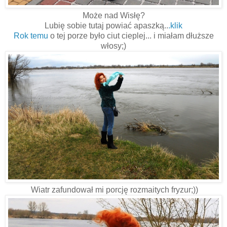
Może nad Wisłę?
Lubię sobie tutaj powiać apaszką..
.
klik
Rok temu
o tej porze było ciut cieplej... i miałam dłuższe
włosy;)
Wiatr zafundował mi porcję rozmaitych fryzur;))