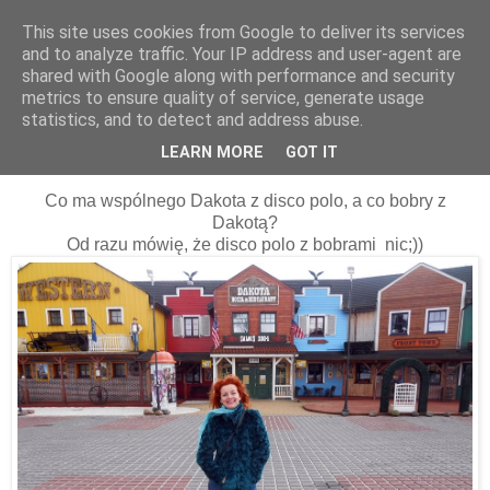
This site uses cookies from Google to deliver its services
and to analyze traffic. Your IP address and user-agent are
shared with Google along with performance and security
metrics to ensure quality of service, generate usage
statistics, and to detect and address abuse.
08 kwietnia 2015
Disco polo, Dakota i bobry... ;)
LEARN MORE
GOT IT
Co ma wspólnego Dakota z disco polo, a co bobry z
Dakotą?
Od razu mówię, że disco polo z bobrami nic;))