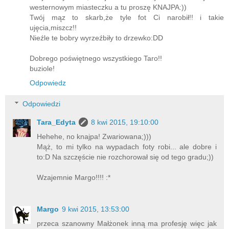
westernowym miasteczku a tu proszę KNAJPA:))
Twój mąz to skarb,że tyle fot Ci narobił!! i takie
ujęcia,miszcz!!
Nieźle te bobry wyrzeźbiły to drzewko:DD
Dobrego poświętnego wszystkiego Taro!!
buziole!
Odpowiedz
Odpowiedzi
Tara_Edyta
8 kwi 2015, 19:10:00
Hehehe, no knajpa! Zwariowana;)))
Mąż, to mi tylko na wypadach foty robi... ale dobre i
to:D Na szczęście nie rozchorował się od tego gradu;))
Wzajemnie Margo!!!! :*
Margo
9 kwi 2015, 13:53:00
przeca szanowny Małżonek inną ma profesję więc jak