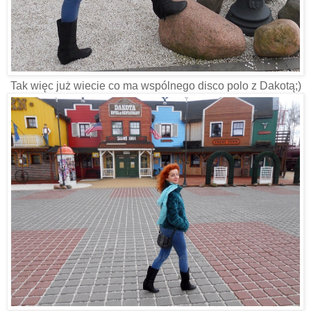
Tak więc już wiecie co ma wspólnego disco polo z Dakotą;)