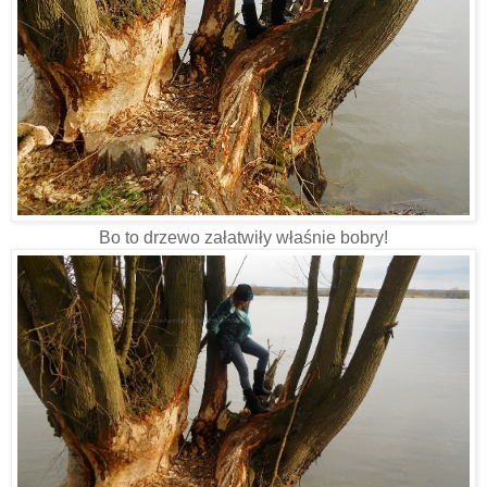
Bo to drzewo załatwiły właśnie bobry!