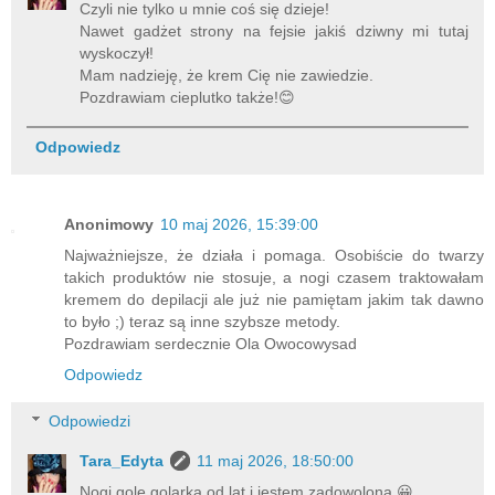
Czyli nie tylko u mnie coś się dzieje!
Nawet gadżet strony na fejsie jakiś dziwny mi tutaj
wyskoczył!
Mam nadzieję, że krem Cię nie zawiedzie.
Pozdrawiam cieplutko także!😊
Odpowiedz
Anonimowy
10 maj 2026, 15:39:00
Najważniejsze, że działa i pomaga. Osobiście do twarzy
takich produktów nie stosuje, a nogi czasem traktowałam
kremem do depilacji ale już nie pamiętam jakim tak dawno
to było ;) teraz są inne szybsze metody.
Pozdrawiam serdecznie Ola Owocowysad
Odpowiedz
Odpowiedzi
Tara_Edyta
11 maj 2026, 18:50:00
Nogi golę golarką od lat i jestem zadowolona 😀