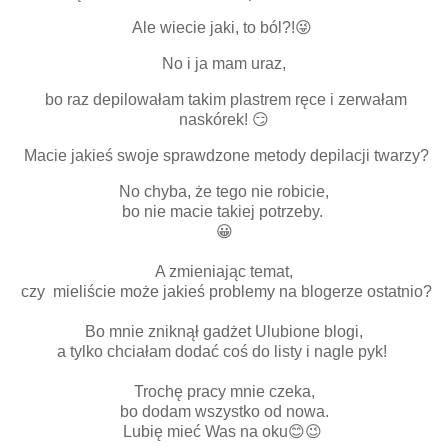
Ale wiecie jaki, to ból?!😜
No i ja mam uraz,
bo raz depilowałam takim plastrem ręce i zerwałam
naskórek! 😏
Macie jakieś swoje sprawdzone metody depilacji twarzy?
No chyba, że tego nie robicie,
bo nie macie takiej potrzeby.
😀
A zmieniając temat,
czy mieliście może jakieś problemy na blogerze ostatnio?
Bo mnie zniknął gadżet Ulubione blogi,
a tylko chciałam dodać coś do listy i nagle pyk!
Trochę pracy mnie czeka,
bo dodam wszystko od nowa.
Lubię mieć Was na oku😊😉