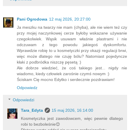
Pani Ogrodowa
12 maj 2026, 20:27:00
Ja meszku na twarzy nie mam (chyba), ale nie wiem też czy
przy mojej naczynkowej cerze byłoby wskazane używanie
czegokolwiek. Wąsik usuwam właśnie plastrami i nie
odczuwam z tego powodu jakiegoś dyskomfortu.
Wprawdzie robię to u kosmetyczki przy okazji regulacji brwi,
więc może dlatego nie czuję bólu? Natomiast pojedyncze
kłaki z podbródka niszczę pęsetą :)
Ale dobrze wiedzieć, że coś takiego jest... nigdy nie
wiadomo, kiedy człowiek zarośnie czymś nowym :)
Ściskam Cię mocno Edytko i serdecznie pozdrawiam!
Odpowiedz
Odpowiedzi
Tara_Edyta
15 maj 2026, 16:14:00
Kosmetyczka jest zawodowcem, więc pewnie dlatego
robi to bezboleśnie😊
Dlatego warto oddać się w ręce profesjonalisty.