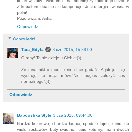
kolorow, zolty - wiadomo - najmodniejszy kolor tego sezonu!
Z kobaltem idealnie sie komponuje! Jest energia i wiosna w
pelni!
Pozdrawiam. Anka
Odpowiedz
Odpowiedzi
Tara_Edyta
3 cze 2015, 15:38:00
O rany! To się dzieje u Ciebie:)))
Ze mną nikt o modzie nie chce gadać.. A jak już się
wystroję, to mąż mówi:"Nie mogłaś założyć coś
normalnego";)))
Odpowiedz
Babooshka Style
3 cze 2015, 09:44:00
Bardzo kolorowo, i bardzo ładnie, spodnie fajne, letnie, do
wielu zestawów, buty świetne, lubię koturny, mam dwóch