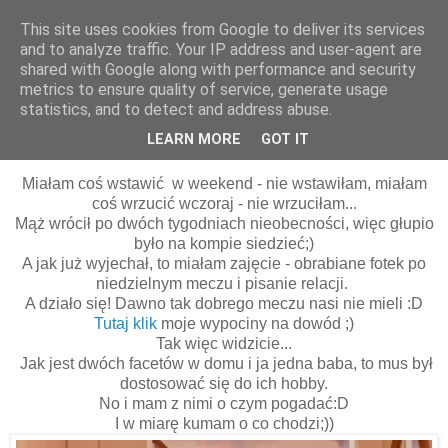
This site uses cookies from Google to deliver its services
and to analyze traffic. Your IP address and user-agent are
shared with Google along with performance and security
metrics to ensure quality of service, generate usage
statistics, and to detect and address abuse.
02 czerwca 2015
Piłka rządzi!;)
LEARN MORE
GOT IT
Miałam coś wstawić w weekend - nie wstawiłam, miałam
coś wrzucić wczoraj - nie wrzuciłam...
Mąż wrócił po dwóch tygodniach nieobecności, więc głupio
było na kompie siedzieć;)
A jak już wyjechał, to miałam zajęcie - obrabiane fotek po
niedzielnym meczu i pisanie relacji.
A działo się! Dawno tak dobrego meczu nasi nie mieli :D
Tutaj klik
moje wypociny na dowód ;)
Tak więc widzicie...
Jak jest dwóch facetów w domu i ja jedna baba, to mus był
dostosować się do ich hobby.
No i mam z nimi o czym pogadać:D
I w miarę kumam o co chodzi;))