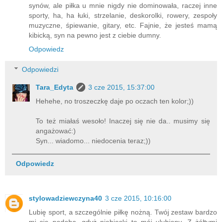
synów, ale piłka u mnie nigdy nie dominowała, raczej inne
sporty, ha, ha łuki, strzelanie, deskorolki, rowery, zespoły
muzyczne, śpiewanie, gitary, etc. Fajnie, że jesteś mamą
kibicką, syn na pewno jest z ciebie dumny.
Odpowiedz
Odpowiedzi
Tara_Edyta
3 cze 2015, 15:37:00
Hehehe, no troszeczkę daje po oczach ten kolor;))
To też miałaś wesoło! Inaczej się nie da.. musimy się
angażować:)
Syn... wiadomo... niedocenia teraz;))
Odpowiedz
stylowadziewczyna40
3 cze 2015, 10:16:00
Lubię sport, a szczególnie piłkę nożną. Twój zestaw bardzo
mi się podoba, gdyż niebieski to mój ulubiony. Z żółtymi