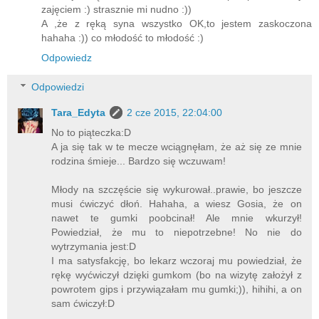
zajęciem :) strasznie mi nudno :))
A ,że z ręką syna wszystko OK,to jestem zaskoczona
hahaha :)) co młodość to młodość :)
Odpowiedz
Odpowiedzi
Tara_Edyta
2 cze 2015, 22:04:00
No to piąteczka:D
A ja się tak w te mecze wciągnęłam, że aż się ze mnie
rodzina śmieje... Bardzo się wczuwam!
Młody na szczęście się wykurował..prawie, bo jeszcze
musi ćwiczyć dłoń. Hahaha, a wiesz Gosia, że on
nawet te gumki poobcinał! Ale mnie wkurzył!
Powiedział, że mu to niepotrzebne! No nie do
wytrzymania jest:D
I ma satysfakcję, bo lekarz wczoraj mu powiedział, że
rękę wyćwiczył dzięki gumkom (bo na wizytę założył z
powrotem gips i przywiązałam mu gumki;)), hihihi, a on
sam ćwiczył:D