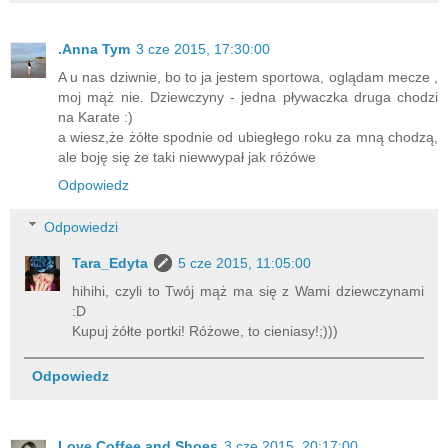
.Anna Tym
3 cze 2015, 17:30:00
A u nas dziwnie, bo to ja jestem sportowa, oglądam mecze ,
moj mąż nie. Dziewczyny - jedna pływaczka druga chodzi
na Karate :)
a wiesz,że żółte spodnie od ubiegłego roku za mną chodzą,
ale boję się że taki niewwypał jak różówe
Odpowiedz
Odpowiedzi
Tara_Edyta
5 cze 2015, 11:05:00
hihihi, czyli to Twój mąż ma się z Wami dziewczynami
:D
Kupuj żółte portki! Różowe, to cieniasy!;)))
Odpowiedz
Love Coffee and Shoes
3 cze 2015, 20:17:00