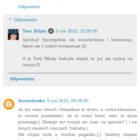
Odpowiedz
Odpowiedzi
Tara_Edyta
3 cze 2015, 15:39:00
Spróbuj! Szczególnie tak musztardowy i bananowy,
fajnie się z rudym komponuje:)))
A ja Twój Młody bakcyla złapał, to juz się szykuj na
mecze:D
Odpowiedz
Annaslomka
3 cze 2015, 09:34:00
Ja tez mam dwoch chlopakow w domu, a corka-lobuziara,
to mozna powiedziec, ze to trzeci facet, wiec to duza
przewaga;) Dlatego tez musze sie znac na sporcie!! I i na
innych meskich rzeczach, hahaha:)
Ale chyba wole o modzie pogadac;);) Swietny zestaw