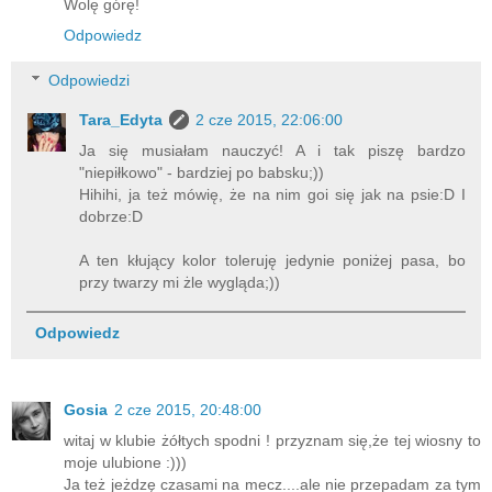
Wolę górę!
Odpowiedz
Odpowiedzi
Tara_Edyta
2 cze 2015, 22:06:00
Ja się musiałam nauczyć! A i tak piszę bardzo
"niepiłkowo" - bardziej po babsku;))
Hihihi, ja też mówię, że na nim goi się jak na psie:D I
dobrze:D
A ten kłujący kolor toleruję jedynie poniżej pasa, bo
przy twarzy mi żle wygląda;))
Odpowiedz
Gosia
2 cze 2015, 20:48:00
witaj w klubie żółtych spodni ! przyznam się,że tej wiosny to
moje ulubione :)))
Ja też jeżdzę czasami na mecz....ale nie przepadam za tym