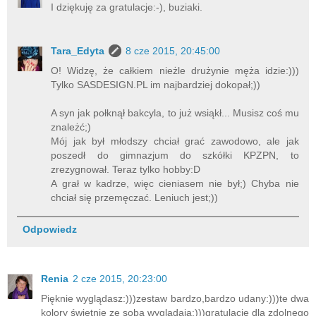
I dziękuję za gratulacje:-), buziaki.
Tara_Edyta
8 cze 2015, 20:45:00
O! Widzę, że całkiem nieżle drużynie męża idzie:)))
Tylko SASDESIGN.PL im najbardziej dokopał;))
A syn jak połknął bakcyla, to już wsiąkł... Musisz coś mu
znależć;)
Mój jak był młodszy chciał grać zawodowo, ale jak
poszedł do gimnazjum do szkółki KPZPN, to
zrezygnował. Teraz tylko hobby:D
A grał w kadrze, więc cieniasem nie był;) Chyba nie
chciał się przemęczać. Leniuch jest;))
Odpowiedz
Renia
2 cze 2015, 20:23:00
Pięknie wyglądasz:)))zestaw bardzo,bardzo udany:)))te dwa
kolory świetnie ze sobą wyglądają:)))gratulacje dla zdolnego