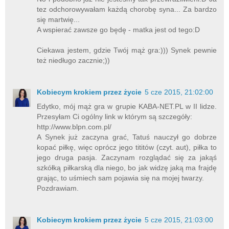
tez odchorowywałam każdą chorobę syna... Za bardzo
się martwię...
A wspierać zawsze go będę - matka jest od tego:D
Ciekawa jestem, gdzie Twój mąż gra:))) Synek pewnie
też niedługo zacznie;))
Kobiecym krokiem przez życie
5 cze 2015, 21:02:00
Edytko, mój mąż gra w grupie KABA-NET.PL w II lidze.
Przesyłam Ci ogólny link w którym są szczegóły:
http://www.blpn.com.pl/
A Synek już zaczyna grać, Tatuś nauczył go dobrze
kopać piłkę, więc oprócz jego tititów (czyt. aut), piłka to
jego druga pasja. Zaczynam rozglądać się za jakąś
szkółką piłkarską dla niego, bo jak widzę jaką ma frajdę
grając, to uśmiech sam pojawia się na mojej twarzy.
Pozdrawiam.
Kobiecym krokiem przez życie
5 cze 2015, 21:03:00