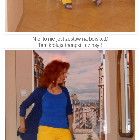
Nie, to nie jest zestaw na boisko:D
Tam królują trampki i dżinsy;)