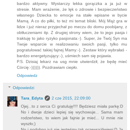
bardzo aktywny. Wystarczy lekka gorączka a ja już w
stresie. Mam wrażenie, że lęk o zdrowie i bezpieczeństwo
własnego Dziecka to emocje na stałe wpisane w bycie
Mamą. A co do piłki, to też mi temat bliski. Mój Mąż gra w
lidze i już nieraz przyjechał po meczu do domu poobijany, z
obtłuczeniami itp. Z drugiej strony wiem, że to jego pasja i
traktuję to jako ryzyko pasjonata:-). Super, że Twój Syn ma
Twoje wsparcie w realizowaniu swoich pasji, tylko mu
pogratulować takiej fajnej Mamy:-). Zestaw który wybrałaś -
bardzo energetyzujący:-), uśmiech sam się pojawia.
P.S. Dzisiaj lekarz na usg mnie utwierdził, że będę mieć
Córcię:-)))))). Pozdrawiam ciepło.
Odpowiedz
Odpowiedzi
Tara_Edyta
2 cze 2015, 22:09:00
Ojej...to z serca Ci gratuluję!!!! Będziesz miała parkę:D
No i dwoje dzieci lepiej się wychowuje... Sama mam
rodzeństwo, to wiem jak fajnie je mieć... U mnie nie
wyszło;)
No i podobno już nie jesteśmy tak przewrażliwieni:D Ja