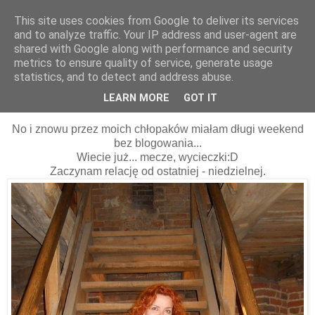
This site uses cookies from Google to deliver its services
and to analyze traffic. Your IP address and user-agent are
shared with Google along with performance and security
metrics to ensure quality of service, generate usage
statistics, and to detect and address abuse.
08 czerwca 2015
Ruda pantera na wieży w Brodnicy:D
LEARN MORE
GOT IT
No i znowu przez moich chłopaków miałam długi weekend
bez blogowania...
Wiecie już... mecze, wycieczki:D
Zaczynam relację od ostatniej - niedzielnej.