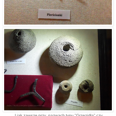
I jak zawsze przy nazwach typu "Grzęzidła" czy