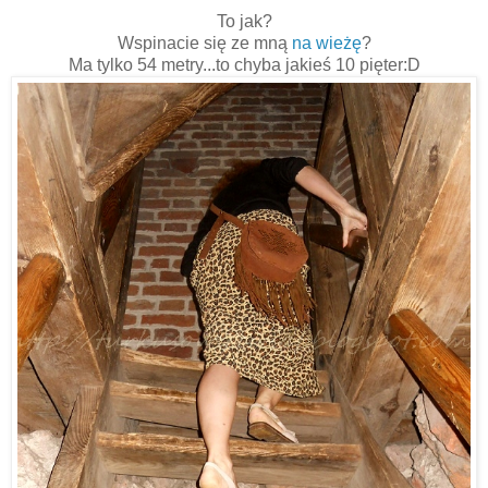
To jak?
Wspinacie się ze mną
na wieżę
?
Ma tylko 54 metry...to chyba jakieś 10 pięter:D