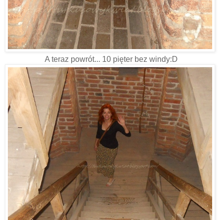
A teraz powrót... 10 pięter bez windy:D