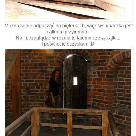
Można sobie odpocząć na pięterkach, więc wspinaczka jest
całkiem przyjemna..
No i pozaglądać w rozmaite tajemnicze zakątki...
I poświecić oczyskami:D