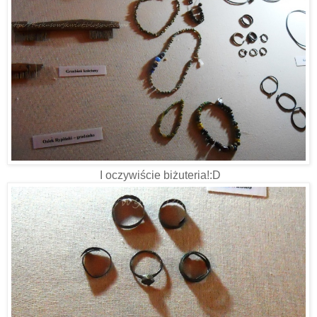
I oczywiście biżuteria!:D