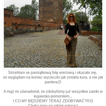
Strzeliłam se pamiątkową fotę wieżową i okazało się,
że wyglądam na koniec wycieczki jak zmokła kura, a nie jak
pantera:D
A mąż mi uświadomił, że zdobyliśmy już wszystkie zamki w
kujawsko-pomorskim...
I CO MY BĘDZIEMY TERAZ ZDOBYWAĆ?!!!:D
Chyba pora na jakieś pałace;)