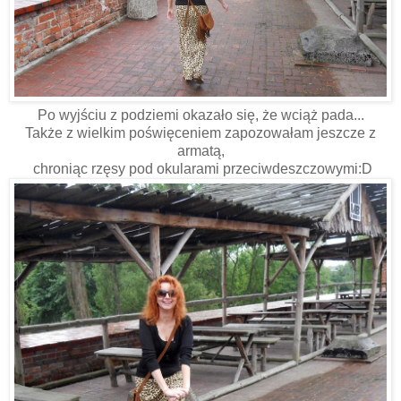
Po wyjściu z podziemi okazało się, że wciąż pada...
Także z wielkim poświęceniem zapozowałam jeszcze z
armatą,
chroniąc rzęsy pod okularami przeciwdeszczowymi:D