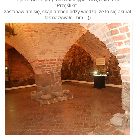
"Przęśliki"...
zastanawiam się, skąd archeolodzy wiedzą, że to się akurat
tak nazywało...hm...;))