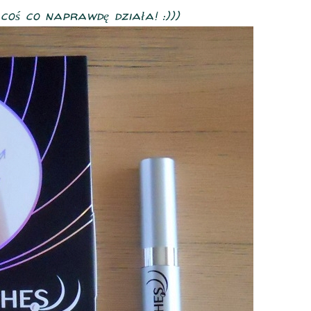
oś co naprawdę działa! :)))