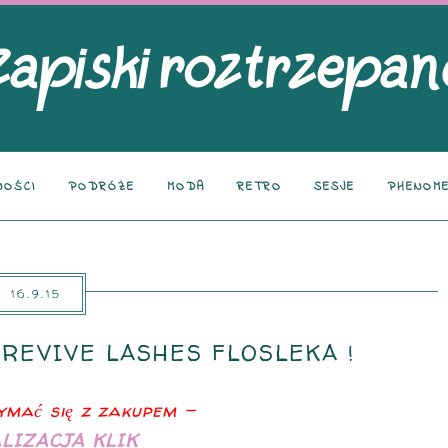
NOŚCI
PODRÓŻE
MODA
RETRO
SESJE
PHENOME
16.9.15
 REVIVE LASHES FLOSLEKA !
mać się z zakupem -
LIZACJA KLIK