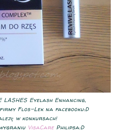
E LASHES Eyelash Enhancing,
firmy Flos-Lek na facebooku:D
aleję w konkursach!
 wygraniu
VisaCare
Philipsa:D