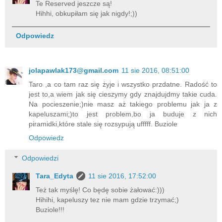
Te Reserved jeszcze są!
Hihhi, obkupiłam się jak nigdy!;))
Odpowiedz
jolapawlak173@gmail.com
11 sie 2016, 08:51:00
Taro ,a co tam raz się żyje i wszystko przdatne. Radość to
jest to,a wiem jak się cieszymy gdy znajdujdmy takie cuda.
Na pocieszenie;)nie masz aż takiego problemu jak ja z
kapeluszami;)to jest problem,bo ja buduje z nich
piramidki,które stale się rozsypują ufffff. Buziole
Odpowiedz
Odpowiedzi
Tara_Edyta
11 sie 2016, 17:52:00
Też tak myślę! Co będę sobie żałować:)))
Hihihi, kapeluszy tez nie mam gdzie trzymać;)
Buziole!!!