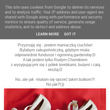
This site uses cookies from Google to deliver its services
and to analyze traffic. Your IP address and user-agent are
shared with Google along with performance and security
metrics to ensure quality of service, generate usage
statistics, and to detect and address abuse.
10 sierpnia 2016
Wakacyjne łupy:D
LEARN MORE
GOT IT
Przyznaję się - jestem maniaczką ciuchów!
Byłabym zakupoholiczką, gdybym miała
odpowiednie fundusze i ogromną garderobę:D
A tak jestem tylko Rudym Chomikiem
z wysypującymi się z półek torebkami, butami i całą
resztą:D
No, ale jak miałam się oprzeć takim butkom?!
No jak?!;))