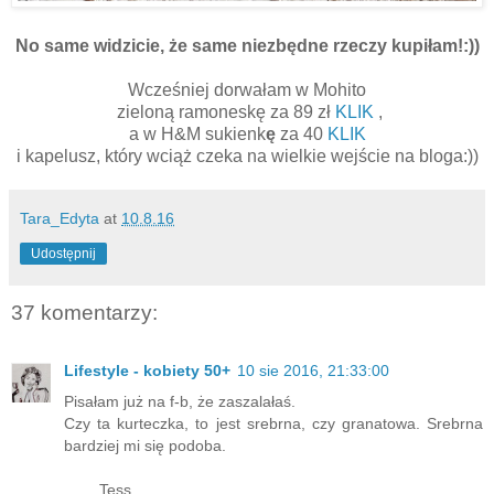
No same widzicie, że same niezbędne rzeczy kupiłam!:))
Wcześniej dorwałam w Mohito
zieloną ramoneskę za 89 zł
KLIK
,
a w H&M sukienk
ę
za 40
KLIK
i kapelusz, który wciąż czeka na wielkie wejście na bloga:))
Tara_Edyta
at
10.8.16
Udostępnij
37 komentarzy:
Lifestyle - kobiety 50+
10 sie 2016, 21:33:00
Pisałam już na f-b, że zaszalałaś.
Czy ta kurteczka, to jest srebrna, czy granatowa. Srebrna
bardziej mi się podoba.
____Tess.