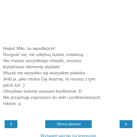
Hejka! Miło, że wpadła(e)ś!
Rozgość się, nie zdejmuj butów, zrelaksuj...
Nie musisz wszystkiego chwalić, możesz
krytykować elementy stylówki.
Wszak nie wszystko się wszystkim podoba.
Jeśli ja, jako osoba Cię drażnię, to musisz z tym
jakoś żyć ;)
Obrażliwe komcie usuwam bezlitośnie :D
Nie przyjmuję zaproszeń do sekt i podlinkowanych
reklam :p
‹
›
Strona główna
Wyświetl wersję na komputer