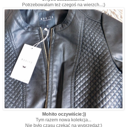
Potrzebowałam też czegoś na wierzch...;)
Mohito oczywiście:))
Tym razem nowa kolekcja...
Nie było czasu czekać na wyprzedaż;)