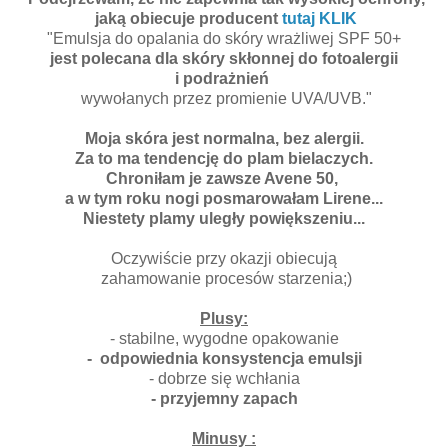
jaką obiecuje producent
tutaj KLIK
"Emulsja do opalania do skóry wrażliwej SPF 50+
jest polecana dla skóry skłonnej do fotoalergii
i podrażnień
wywołanych przez promienie UVA/UVB."
Moja skóra jest normalna, bez alergii.
Za to ma tendencję do plam bielaczych.
Chroniłam je zawsze Avene 50,
a w tym roku nogi posmarowałam Lirene...
Niestety plamy uległy powiększeniu...
Oczywiście przy okazji obiecują
zahamowanie procesów starzenia;)
Plusy:
- stabilne, wygodne opakowanie
- odpowiednia konsystencja emulsji
- dobrze się wchłania
- przyjemny zapach
Minusy :