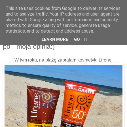
This site uses cookies from Google to deliver its services
and to analyze traffic. Your IP address and user-agent are
shared with Google along with performance and security
metrics to ensure quality of service, generate usage
statistics, and to detect and address abuse.
08 sierpnia 2016
Lirene: emulsja do opalania 50 i balsam
LEARN MORE
GOT IT
po - moja opinia:)
W tym roku, na plażę zabrałam kosmetyki Lirene.