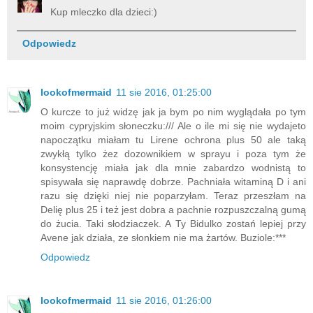
Kup mleczko dla dzieci:)
Odpowiedz
lookofmermaid
11 sie 2016, 01:25:00
O kurcze to już widzę jak ja bym po nim wyglądała po tym
moim cypryjskim słoneczku:/// Ale o ile mi się nie wydajeto
napoczątku miałam tu Lirene ochrona plus 50 ale taką
zwykłą tylko żez dozownikiem w sprayu i poza tym że
konsystencję miała jak dla mnie zabardzo wodnistą to
spisywała się naprawdę dobrze. Pachniała witaminą D i ani
razu się dzięki niej nie poparzyłam. Teraz przeszłam na
Delię plus 25 i też jest dobra a pachnie rozpuszczalną gumą
do żucia. Taki słodziaczek. A Ty Bidulko zostań lepiej przy
Avene jak działa, ze słonkiem nie ma żartów. Buziole:***
Odpowiedz
lookofmermaid
11 sie 2016, 01:26:00