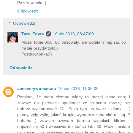
Pozdrowionka:)
Odpowiedz
Odpowiedzi
Tara_Edyta
10 sie 2016, 08:47:00
Może Tobie Jolu, by pasowały, ale wolałam napisać co
mi się przydarzyło:)
Pozdrowionka:))
Odpowiedz
iameverywoman.eu
10 sie 2016, 11:35:00
Pomimo, że mam ciemne włosy to raczej jasną cerę i
zawsze na pierwsze spotkanie ze słońcem muszę się
dobrze wysmarować :D . Poza tym na twarz i dłonie - (
plamy, żyły, żyłki, jakieś kropki, wymarszczona skóra - fuj !!!
hahaha ) zawsze używam bardzo wysokich filtrów -
najczęściej 50 i właściwie do końca lata 30. Może miałam
szczęście, ale właściwie wszystkie firmy przy takim dużym