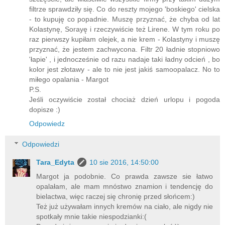
filtrze sprawdziły się. Co do reszty mojego 'boskiego' cielska
- to kupuję co popadnie. Muszę przyznać, że chyba od lat
Kolastynę, Sorayę i rzeczywiście też Lirene. W tym roku po
raz pierwszy kupiłam olejek, a nie krem - Kolastyny i muszę
przyznać, że jestem zachwycona. Filtr 20 ładnie stopniowo
'łapie' , i jednocześnie od razu nadaje taki ładny odcień , bo
kolor jest złotawy - ale to nie jest jakiś samoopalacz. No to
miłego opalania - Margot
P.S.
Jeśli oczywiście został chociaż dzień urlopu i pogoda
dopisze :)
Odpowiedz
Odpowiedzi
Tara_Edyta
10 sie 2016, 14:50:00
Margot ja podobnie. Co prawda zawsze sie łatwo
opalałam, ale mam mnóstwo znamion i tendencję do
bielactwa, więc raczej się chronię przed słońcem:)
Też już używałam innych kremów na ciało, ale nigdy nie
spotkały mnie takie niespodzianki:(