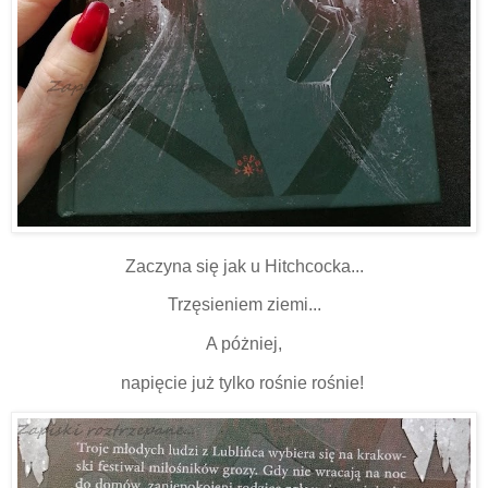
Zaczyna się jak u Hitchcocka...
Trzęsieniem ziemi...
A póżniej,
napięcie już tylko rośnie rośnie!