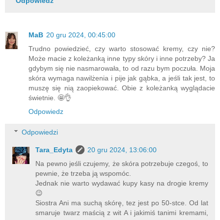
Odpowiedz
MaB
20 gru 2024, 00:45:00
Trudno powiedzieć, czy warto stosować kremy, czy nie?
Może macie z koleżanką inne typy skóry i inne potrzeby? Ja
gdybym się nie nasmarowała, to od razu bym poczuła. Moja
skóra wymaga nawilżenia i pije jak gąbka, a jeśli tak jest, to
muszę się nią zaopiekować. Obie z koleżanką wyglądacie
świetnie. 🤩👌
Odpowiedz
Odpowiedzi
Tara_Edyta
20 gru 2024, 13:06:00
Na pewno jeśli czujemy, że skóra potrzebuje czegoś, to
pewnie, że trzeba ją wspomóc.
Jednak nie warto wydawać kupy kasy na drogie kremy
😉
Siostra Ani ma suchą skórę, tez jest po 50-stce. Od lat
smaruje twarz maścią z wit A i jakimiś tanimi kremami,