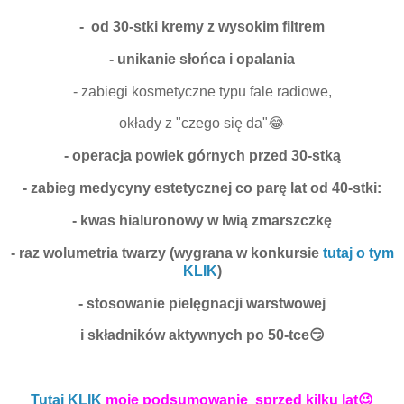
- od 30-stki kremy z wysokim filtrem
- unikanie słońca i opalania
- zabiegi kosmetyczne typu fale radiowe,
okłady z "czego się da"😂
- operacja powiek górnych przed 30-stką
- zabieg medycyny estetycznej co parę lat od 40-stki:
- kwas hialuronowy w lwią zmarszczkę
- raz wolumetria twarzy (wygrana w konkursie
tutaj o tym
KLIK
)
- stosowanie pielęgnacji warstwowej
i składników aktywnych po 50-tce😏
Tutaj KLIK
moje podsumowanie sprzed kilku lat
😉