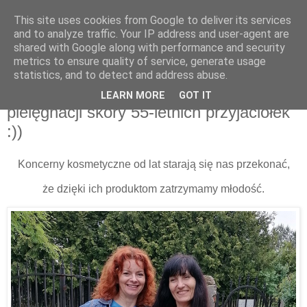
This site uses cookies from Google to deliver its services
and to analyze traffic. Your IP address and user-agent are
shared with Google along with performance and security
metrics to ensure quality of service, generate usage
statistics, and to detect and address abuse.
17 grudnia 2024
Kremy czy geny, czyli porównanie
LEARN MORE
GOT IT
pielęgnacji skóry 55-letnich przyjaciółek
:))
Koncerny kosmetyczne od lat starają się nas przekonać,
że dzięki ich produktom zatrzymamy młodość.