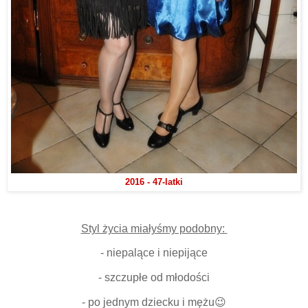
2016 - 47-latki
Styl życia miałyśmy podobny:
- niepalące i niepijące
- szczupłe od młodości
- po jednym dziecku i mężu😉