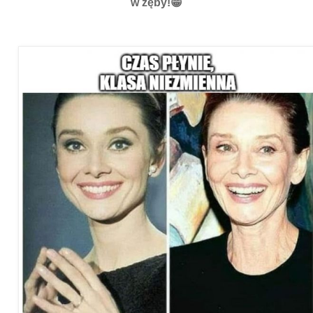
w zęby!😁