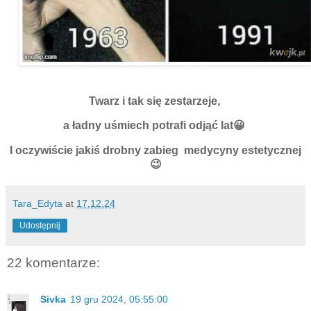
Twarz i tak się zestarzeje,
a ładny uśmiech potrafi odjąć lat😀
I oczywiście jakiś drobny zabieg medycyny estetycznej
😉
Tara_Edyta
at
17.12.24
Udostępnij
22 komentarze:
Sivka
19 gru 2024, 05:55:00