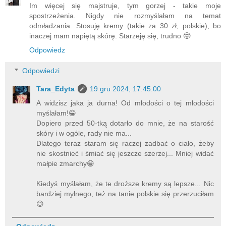
Im więcej się majstruje, tym gorzej - takie moje
spostrzeżenia. Nigdy nie rozmyślałam na temat
odmładzania. Stosuję kremy (takie za 30 zł, polskie), bo
inaczej mam napiętą skórę. Starzeję się, trudno 🤓
Odpowiedz
Odpowiedzi
Tara_Edyta
19 gru 2024, 17:45:00
A widzisz jaka ja durna! Od młodości o tej młodości
myślałam!😁
Dopiero przed 50-tką dotarło do mnie, że na starość
skóry i w ogóle, rady nie ma...
Dlatego teraz staram się raczej zadbać o ciało, żeby
nie skostnieć i śmiać się jeszcze szerzej... Mniej widać
małpie zmarchy😁
Kiedyś myślałam, że te droższe kremy są lepsze... Nic
bardziej mylnego, też na tanie polskie się przerzuciłam
😉