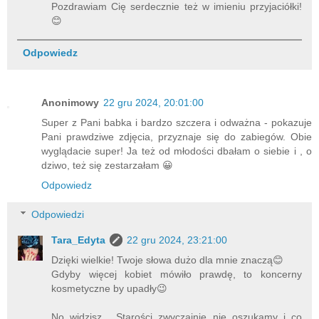
Pozdrawiam Cię serdecznie też w imieniu przyjaciółki!
😊
Odpowiedz
Anonimowy
22 gru 2024, 20:01:00
Super z Pani babka i bardzo szczera i odważna - pokazuje
Pani prawdziwe zdjęcia, przyznaje się do zabiegów. Obie
wyglądacie super! Ja też od młodości dbałam o siebie i , o
dziwo, też się zestarzałam 😀
Odpowiedz
Odpowiedzi
Tara_Edyta
22 gru 2024, 23:21:00
Dzięki wielkie! Twoje słowa dużo dla mnie znaczą😊
Gdyby więcej kobiet mówiło prawdę, to koncerny
kosmetyczne by upadły😉
No widzisz... Starości zwyczajnie nie oszukamy i co