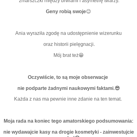
zmarszczki między brwiami i asymetrię twarzy.
Geny robią swoje
😉
Ania wyraziła zgodę na udostępnienie wizerunku
oraz historii pielęgnacji.
Mój brat też😁
Oczywiście, to są moje obserwacje
nie podparte żadnymi naukowymi faktami.
😎
Każda z nas ma pewnie inne zdanie na ten temat.
Moja rada na koniec tego amatorskiego podsumowania:
nie wydawajcie kasy na drogie kosmetyki - zainwestujcie