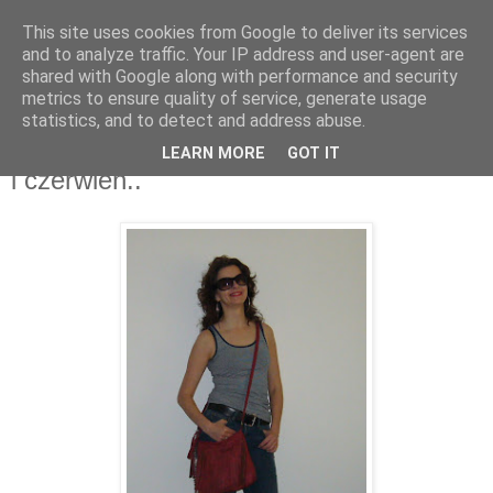
This site uses cookies from Google to deliver its services
and to analyze traffic. Your IP address and user-agent are
shared with Google along with performance and security
metrics to ensure quality of service, generate usage
statistics, and to detect and address abuse.
14 czerwca 2010
Prawie styl marynarski ,czyli granat ,biel
LEARN MORE
GOT IT
i czerwień..