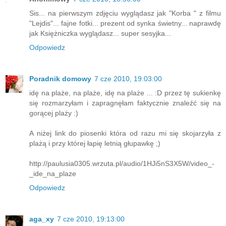
Sis... na pierwszym zdjęciu wyglądasz jak "Korba " z filmu
"Lejdis"... fajne fotki... prezent od synka świetny... naprawdę
jak Księżniczka wyglądasz... super sesyjka...
Odpowiedz
Poradnik domowy
7 cze 2010, 19:03:00
idę na plaże, na plaże, idę na plaże ... :D przez tę sukienkę
się rozmarzyłam i zapragnęłam faktycznie znaleźć się na
gorącej plaży :)
A niżej link do piosenki która od razu mi się skojarzyła z
plażą i przy której łapię letnią głupawkę ;)
http://paulusia0305.wrzuta.pl/audio/1HJi5nS3X5W/video_-
_ide_na_plaze
Odpowiedz
aga_xy
7 cze 2010, 19:13:00