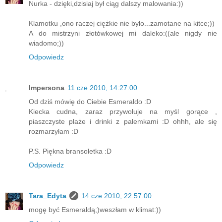
Nurka - dzięki,dzisiaj był ciąg dalszy malowania:))
Klamotku ,ono raczej ciężkie nie było...zamotane na kitce;))
A do mistrzyni złotówkowej mi daleko:((ale nigdy nie
wiadomo;))
Odpowiedz
Impersona
11 cze 2010, 14:27:00
Od dziś mówię do Ciebie Esmeraldo :D
Kiecka cudna, zaraz przywołuje na myśl gorące ,
piaszczyste plaże i drinki z palemkami :D ohhh, ale się
rozmarzyłam :D
P.S. Piękna bransoletka :D
Odpowiedz
Tara_Edyta
14 cze 2010, 22:57:00
mogę być Esmeraldą;)weszłam w klimat:))