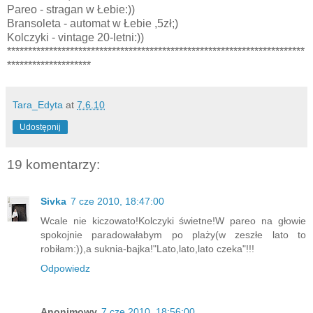
Pareo - stragan w Łebie:))
Bransoleta - automat w Łebie ,5zł;)
Kolczyki - vintage 20-letni:))
***********************************************************************
********************
Tara_Edyta
at
7.6.10
Udostępnij
19 komentarzy:
Sivka
7 cze 2010, 18:47:00
Wcale nie kiczowato!Kolczyki świetne!W pareo na głowie
spokojnie paradowałabym po plaży(w zeszłe lato to
robiłam:)),a suknia-bajka!"Lato,lato,lato czeka"!!!
Odpowiedz
Anonimowy
7 cze 2010, 18:56:00