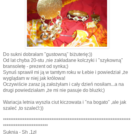
Do sukni dobrałam "gustowną" biżuterię:))
Od lat chyba 20-stu ,nie zakładane kolczyki i "szykowną"
bransoletę - prezent od synka;)
Synuś sprawił mi ją w tamtym roku w Łebie i powiedział ,że
wyglądam w niej jak królowa!
Oczywiście zaraz ją założyłam i cały dzień nosiłam...a na
drugi powiedziałam ,że mi nie pasuje do bluzki;)
Wariacja letnia wyszła ciut kiczowata i "na bogato" ,ale jak
szaleć ,to szaleć!:))
***********************************************************************
*************************
Suknia - Sh ,1zł