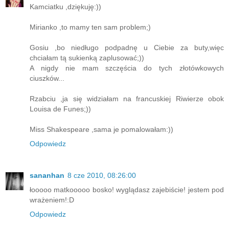
Kamciatku ,dziękuję:))
Mirianko ,to mamy ten sam problem;)
Gosiu ,bo niedługo podpadnę u Ciebie za buty,więc
chciałam tą sukienką zaplusować;))
A nigdy nie mam szczęścia do tych złotówkowych
ciuszków...
Rzabciu ,ja się widziałam na francuskiej Riwierze obok
Louisa de Funes;))
Miss Shakespeare ,sama je pomalowałam:))
Odpowiedz
sananhan
8 cze 2010, 08:26:00
łooooo matkooooo bosko! wyglądasz zajebiście! jestem pod
wrażeniem!:D
Odpowiedz