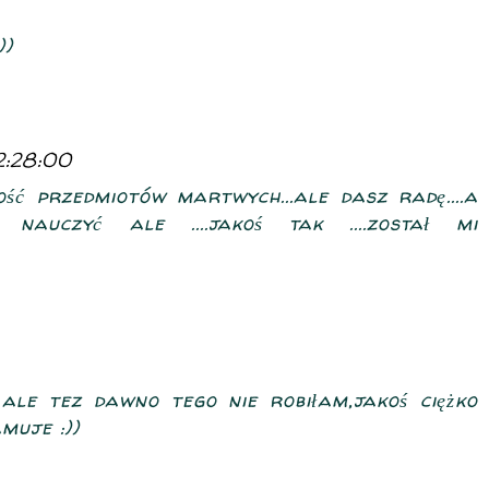
))
2:28:00
iwość przedmiotów martwych...ale dasz radę....a
 nauczyć ale ....jakoś tak ....został mi
) ale tez dawno tego nie robiłam,jakoś ciężko
muje :))