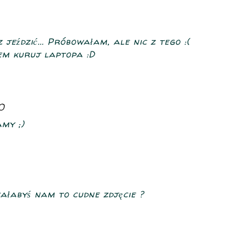
 jeździć... Próbowałam, ale nic z tego :(
em kuruj laptopa :D
0
amy ;)
załabyś nam to cudne zdjęcie ?