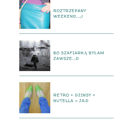
ROZTRZEPANY
WEEKEND....;)
BO SZAFIARKĄ BYŁAM
ZAWSZE...:D
RETRO + DŻINSY +
NUTELLA = JA:D