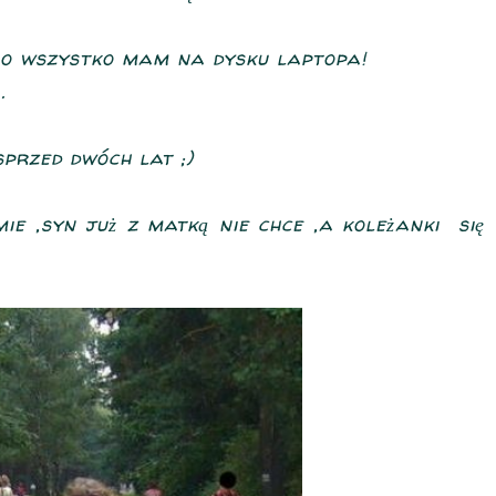
Bo wszystko mam na dysku laptopa!
.
przed dwóch lat ;)
mie ,syn już z matką nie chce ,a koleżanki się